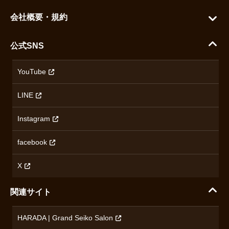
グランドセイコー
ご利用ガイド
会社概要・規約
シチズン
支払い方法について
ハラダコーポレートサイト
セイコー
公式SNS
配送・送料について
会社概要
カシオ
返品について
沿革
YouTube
ミナセ
ハラダの保証とアフターサービス
アクセス情報
オリエントスター
LINE
特定商取引法に基づく表記
オメガ
Instagram
プライバシーポリシー
ショパール
無断転載・商用利用について
facebook
ロンジン
コンテンツ制作ポリシーおよび生成AIの利用指針
チューダー
X
ノルケイン
関連サイト
ブランド一覧を見る
HARADA | Grand Seiko Salon