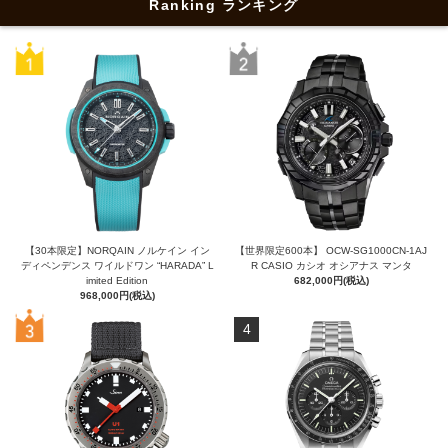
Ranking ランキング
【30本限定】NORQAIN ノルケイン イン
【世界限定600本】 OCW-SG1000CN-1AJ
ディペンデンス ワイルドワン “HARADA” L
R CASIO カシオ オシアナス マンタ
imited Edition
682,000円(税込)
968,000円(税込)
4