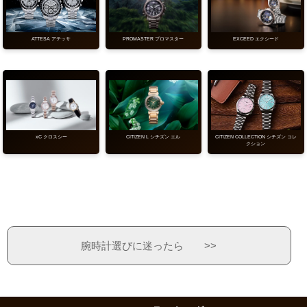
ATTESA アテッサ
PROMASTER プロマスター
EXCEED エクシード
CITIZEN COLLECTION シチズン コレ
xC クロスシー
CITIZEN L シチズン エル
クション
腕時計選びに迷ったら >>