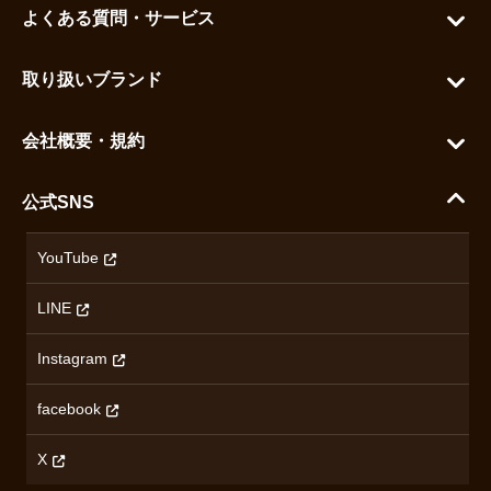
よくある質問・サービス
カートを見る
お問い合わせ
お気に入りを見る
取り扱いブランド
よくある質問
グランドセイコー
ご利用ガイド
会社概要・規約
シチズン
支払い方法について
ハラダコーポレートサイト
セイコー
公式SNS
配送・送料について
会社概要
カシオ
返品について
沿革
YouTube
ミナセ
ハラダの保証とアフターサービス
アクセス情報
オリエントスター
LINE
特定商取引法に基づく表記
オメガ
Instagram
プライバシーポリシー
ショパール
無断転載・商用利用について
facebook
ロンジン
コンテンツ制作ポリシーおよび生成AIの利用指針
チューダー
X
ノルケイン