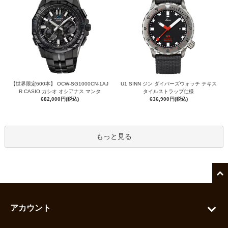
【世界限定600本】 OCW-SG1000CN-1AJ
U1 SINN ジン ダイバーズウォッチ テキス
R CASIO カシオ オシアナス マンタ
タイルストラップ仕様
682,000円(税込)
636,900円(税込)
もっと見る
アカウント
マイアカウント