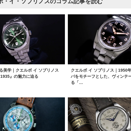
ボ・イ・ソブリノスのコラム記事を読む
る美学｜クエルボ イ ソブリノス
クエルボ イ ソブリノス｜1950
1935』の魅力に迫る
バをモチーフとした、ヴィンテ
る「…