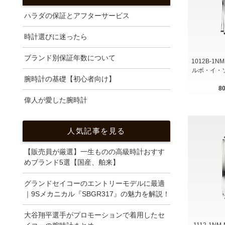
ハラダの保証とアフターサービス
時計選びに迷ったら
ブランド別保証年数について
1012B-1NM 
ルボ・イ・
腕時計の基礎【初心者向け】
8
偉人が愛した腕時計
人気記事を見る
【販売員が厳選】一生ものの高級時計おすす
めブランド5選【国産、舶来】
グランドセイコーのエントリーモデルに最適
｜9Sメカニカル『SBGR317』の魅力を解説！
大谷翔平選手がプロモーションで着用したセ
1112-1NM-