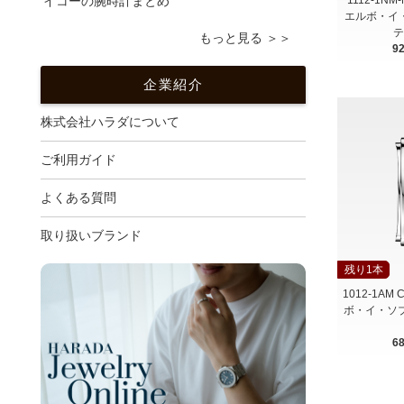
イコーの腕時計まとめ
エルボ・イ
テ
もっと見る ＞＞
9
企業紹介
株式会社ハラダについて
ご利用ガイド
よくある質問
取り扱いブランド
残り1本
1012-1AM C
ボ・イ・ソブ
6