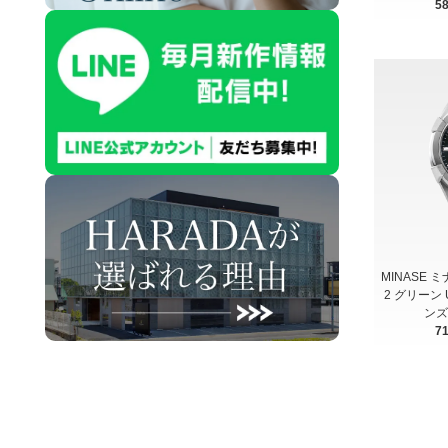
5
MINASE ミ
2 グリーン U
ンズ
7