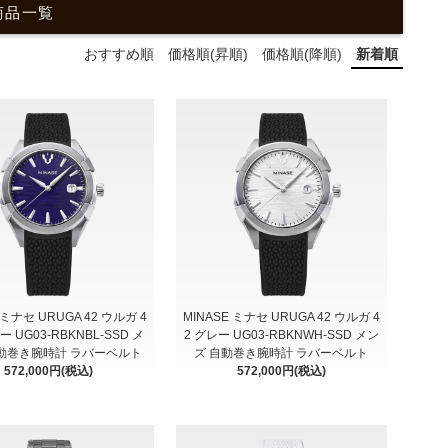
 商品一覧
おすすめ順
価格順(昇順)
価格順(降順)
新着順
 ミナセ URUGA 42 ウルガ 4
MINASE ミナセ URUGA 42 ウルガ 4
ー UG03-RBKNBL-SSD メ
2 グレー UG03-RBKNWH-SSD メン
動巻き腕時計 ラバーベルト
ズ 自動巻き腕時計 ラバーベルト
572,000円(税込)
572,000円(税込)