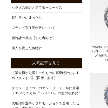
ハラダの保証とアフターサービス
時計選びに迷ったら
ブランド別保証年数について
腕時計の基礎【初心者向け】
MINASE ミ
偉人が愛した腕時計
2 グレー UG
ズ 自動巻
5
人気記事を見る
【販売員が厳選】一生ものの高級時計おすす
めブランド5選【国産、舶来】
グランドセイコーのエントリーモデルに最適
｜9Sメカニカル『SBGR317』の魅力を解説！
大谷翔平選手がプロモーションで着用したセ