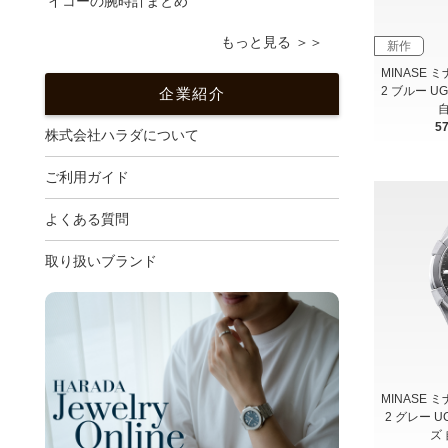
イコーの腕時計まとめ
もっと見る ＞＞
新作
MINASE ミ
2 ブルー UG
企業紹介
5
株式会社ハラダについて
ご利用ガイド
よくある質問
取り扱いブランド
MINASE ミ
2 グレー U
ズ