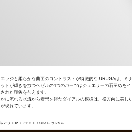
エッジと柔らかな曲面のコントラストが特徴的な URUGAは、ミ
カットが輝きを放つベゼルの4つのパーツはジュエリーの石留めをイ
練された印象を与えます。
静かに流れる水流から着想を得たダイアルの模様は、横方向に美し
格が現れています。
ハラダ TOP
>
ミナセ
>
URUGA 42 ウルガ 42