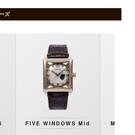
ーズ
S
FIVE WINDOWS Mid
MASTE