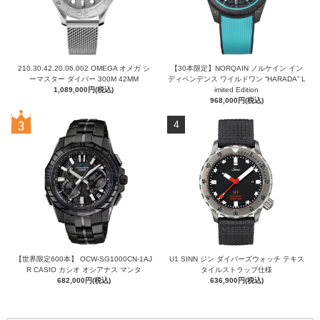
210.30.42.20.06.002 OMEGA オメガ シ
【30本限定】NORQAIN ノルケイン イン
ーマスター ダイバー 300M 42MM
ディペンデンス ワイルドワン “HARADA” L
1,089,000円(税込)
imited Edition
968,000円(税込)
4
【世界限定600本】 OCW-SG1000CN-1AJ
U1 SINN ジン ダイバーズウォッチ テキス
R CASIO カシオ オシアナス マンタ
タイルストラップ仕様
682,000円(税込)
636,900円(税込)