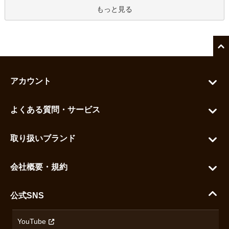
もっと見る
アカウント
マイアカウント
よくある質問・サービス
カートを見る
お問い合わせ
お気に入りを見る
取り扱いブランド
よくある質問
グランドセイコー
ご利用ガイド
会社概要・規約
シチズン
支払い方法について
ハラダコーポレートサイト
セイコー
公式SNS
配送・送料について
会社概要
カシオ
返品について
沿革
YouTube
ミナセ