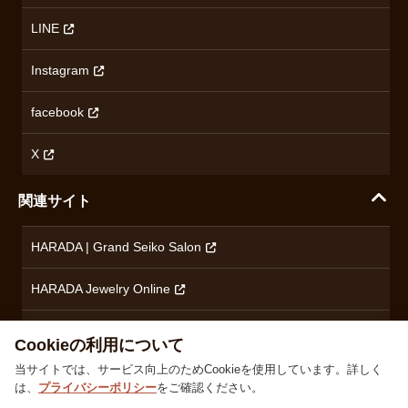
ハラダの保証とアフターサービス
アクセス情報
オリエントスター
LINE
特定商取引法に基づく表記
オメガ
Instagram
プライバシーポリシー
ショパール
無断転載・商用利用について
facebook
ロンジン
コンテンツ制作ポリシーおよび生成AIの利用指針
チューダー
X
ノルケイン
関連サイト
ブランド一覧を見る
HARADA | Grand Seiko Salon
HARADA Jewelry Online
ハラダブライダル
Cookieの利用について
当サイトでは、サービス向上のためCookieを使用しています。詳しく
は、
プライバシーポリシー
をご確認ください。
株式会社ハラダ 徳島県徳島市沖浜東1丁目9 古物商許可：徳島県公安委員会 第801010001664号