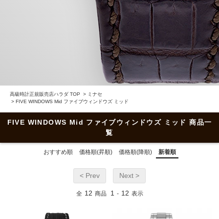
高級時計正規販売店ハラダ TOP
>
ミナセ
>
FIVE WINDOWS Mid ファイブウィンドウズ ミッド
FIVE WINDOWS Mid ファイブウィンドウズ ミッド 商品一
覧
おすすめ順
価格順(昇順)
価格順(降順)
新着順
< Prev
Next >
12
1
12
全
商品
-
表示