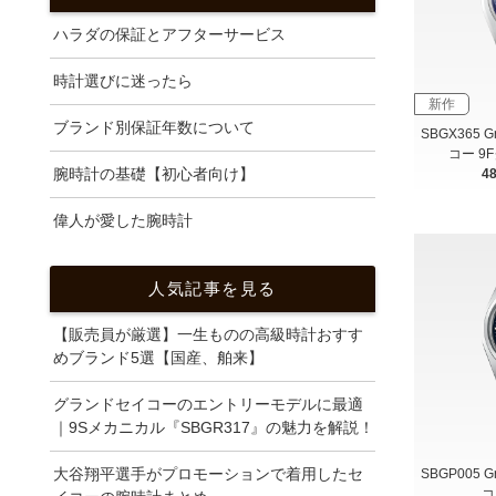
ハラダの保証とアフターサービス
時計選びに迷ったら
新作
ブランド別保証年数について
SBGX365 
コー 9
腕時計の基礎【初心者向け】
4
偉人が愛した腕時計
人気記事を見る
【販売員が厳選】一生ものの高級時計おすす
めブランド5選【国産、舶来】
グランドセイコーのエントリーモデルに最適
｜9Sメカニカル『SBGR317』の魅力を解説！
大谷翔平選手がプロモーションで着用したセ
SBGP005 
コ