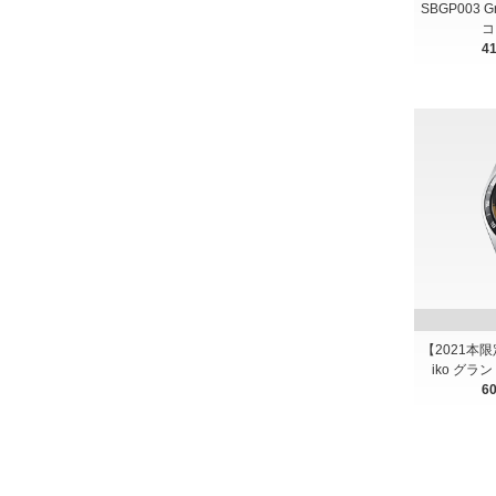
SBGP003 
コ
4
【2021本限定
iko グラ
6