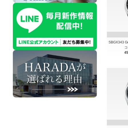
SBGX343 
コ
4