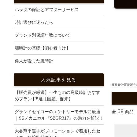
ハラダの保証とアフターサービス
時計選びに迷ったら
ブランド別保証年数について
腕時計の基礎【初心者向け】
偉人が愛した腕時計
人気記事を見る
高級時計正規販売店
【販売員が厳選】一生ものの高級時計おすす
めブランド5選【国産、舶来】
58
グランドセイコーのエントリーモデルに最適
全
商品
｜9Sメカニカル『SBGR317』の魅力を解説！
大谷翔平選手がプロモーションで着用したセ