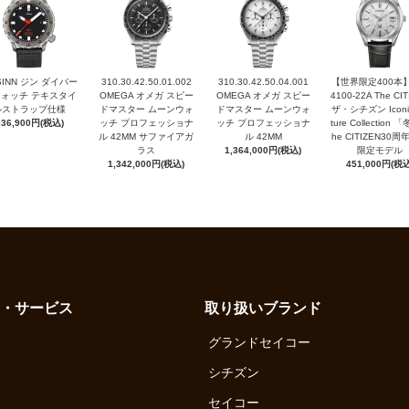
 SINN ジン ダイバー
310.30.42.50.01.002
310.30.42.50.04.001
【世界限定400本】
ォッチ テキスタイ
OMEGA オメガ スピー
OMEGA オメガ スピー
4100-22A The CI
ルストラップ仕様
ドマスター ムーンウォ
ドマスター ムーンウォ
ザ・シチズン Iconi
636,900円(税込)
ッチ プロフェッショナ
ッチ プロフェッショナ
ture Collection 
ル 42MM サファイアガ
ル 42MM
he CITIZEN30
ラス
1,364,000円(税込)
限定モデル
1,342,000円(税込)
451,000円(税込
・サービス
取り扱いブランド
グランドセイコー
シチズン
セイコー