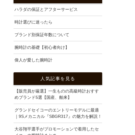
ハラダの保証とアフターサービス
時計選びに迷ったら
ブランド別保証年数について
腕時計の基礎【初心者向け】
偉人が愛した腕時計
人気記事を見る
【販売員が厳選】一生ものの高級時計おすす
めブランド5選【国産、舶来】
グランドセイコーのエントリーモデルに最適
｜9Sメカニカル『SBGR317』の魅力を解説！
大谷翔平選手がプロモーションで着用したセ