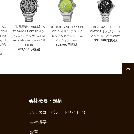
 AQ
【世界限定2,500本】 A
01 400 7778 7157-Set
210.30.42.20.01.001
TIZEN
T8284-61A CITIZEN シ
ORIS オリス プロパイ
OMEGA オメガ シーマ
c Na
チズン アテッサ ACT Li
ロットX カーミット エ
スター ダイバー300M
「冬」 T
ne Platinum Shine Coll
ディション 39mm
990,000円(税込)
周年記念
ection
825,000円(税込)
203,500円(税込)
)
会社概要・規約
ハラダコーポレートサイト
会社概要
沿革