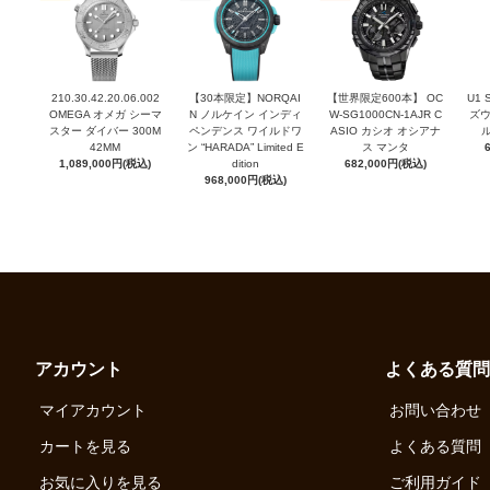
210.30.42.20.06.002
【30本限定】NORQAI
【世界限定600本】 OC
U1
OMEGA オメガ シーマ
N ノルケイン インディ
W-SG1000CN-1AJR C
ズウ
スター ダイバー 300M
ペンデンス ワイルドワ
ASIO カシオ オシアナ
42MM
ン “HARADA” Limited E
ス マンタ
1,089,000円(税込)
dition
682,000円(税込)
968,000円(税込)
アカウント
よくある質問
マイアカウント
お問い合わせ
カートを見る
よくある質問
お気に入りを見る
ご利用ガイド