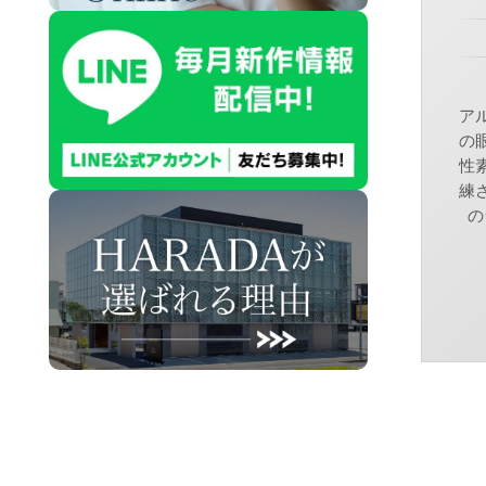
ア
の
性
練
の