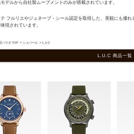
代モデルから自社製ムーブメントのみが搭載されています。
リテ フルリエやジュネーブ・シール認定を取得した、美観にも優れ
が体現されています。
ハラダ TOP
>
ショパール
>
L.U.C
L.U.C 商品一覧