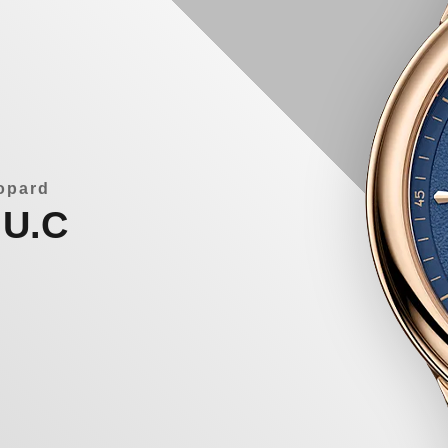
opard
.U.C