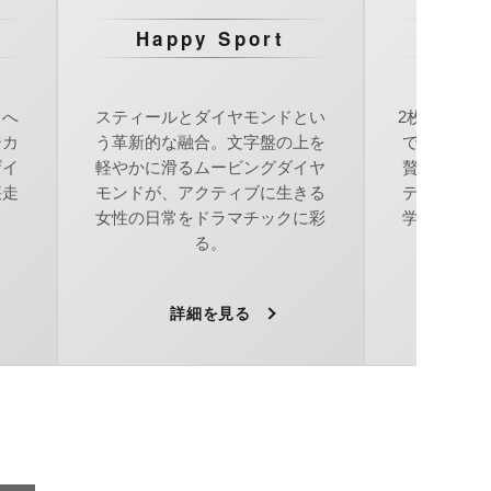
Happy Sport
Happy
スへ
スティールとダイヤモンドとい
2枚のサフ
ジカ
う革新的な融合。文字盤の上を
で、自由を
ザイ
軽やかに滑るムービングダイヤ
贅沢なジュ
疾走
モンドが、アクティブに生きる
テップを刻
。
女性の日常をドラマチックに彩
学を象徴す
る。
詳細を見る