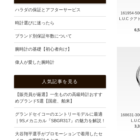
ハラダの保証とアフターサービス
161954-5
L.U.C ク
時計選びに迷ったら
6,
ブランド別保証年数について
腕時計の基礎【初心者向け】
偉人が愛した腕時計
人気記事を見る
【販売員が厳選】一生ものの高級時計おすす
めブランド5選【国産、舶来】
グランドセイコーのエントリーモデルに最適
168631-3
｜9Sメカニカル『SBGR317』の魅力を解説！
L.U
3,
大谷翔平選手がプロモーションで着用したセ