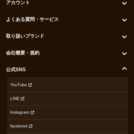
アカウント
マイアカウント
よくある質問・サービス
カートを見る
お問い合わせ
お気に入りを見る
取り扱いブランド
よくある質問
グランドセイコー
ご利用ガイド
会社概要・規約
シチズン
支払い方法について
ハラダコーポレートサイト
セイコー
公式SNS
配送・送料について
会社概要
カシオ
返品について
沿革
YouTube
ミナセ
ハラダの保証とアフターサービス
アクセス情報
オリエントスター
LINE
特定商取引法に基づく表記
オメガ
Instagram
プライバシーポリシー
ショパール
無断転載・商用利用について
facebook
ロンジン
コンテンツ制作ポリシーおよび生成AIの利用指針