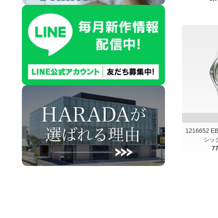
1216652
シック
7