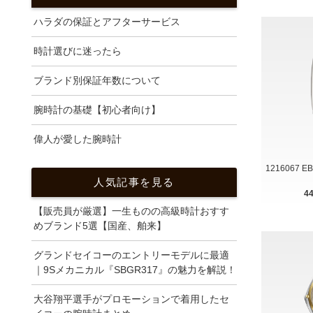
ハラダの保証とアフターサービス
時計選びに迷ったら
ブランド別保証年数について
腕時計の基礎【初心者向け】
偉人が愛した腕時計
1216067 
人気記事を見る
4
【販売員が厳選】一生ものの高級時計おすす
めブランド5選【国産、舶来】
グランドセイコーのエントリーモデルに最適
｜9Sメカニカル『SBGR317』の魅力を解説！
大谷翔平選手がプロモーションで着用したセ