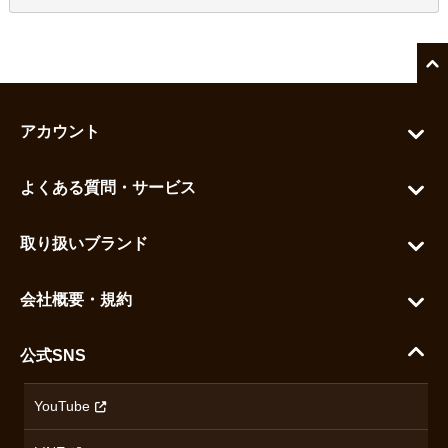
アカウント
マイアカウント
よくある質問・サービス
カートを見る
お問い合わせ
お気に入りを見る
取り扱いブランド
よくある質問
グランドセイコー
ご利用ガイド
会社概要・規約
シチズン
支払い方法について
ハラダコーポレートサイト
セイコー
公式SNS
配送・送料について
会社概要
カシオ
返品について
沿革
YouTube
ミナセ
ハラダの保証とアフターサービス
アクセス情報
オリエントスター