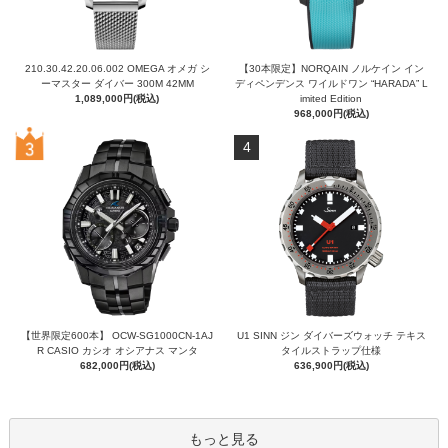
210.30.42.20.06.002 OMEGA オメガ シ
【30本限定】NORQAIN ノルケイン イン
ーマスター ダイバー 300M 42MM
ディペンデンス ワイルドワン “HARADA” L
1,089,000円(税込)
imited Edition
968,000円(税込)
4
【世界限定600本】 OCW-SG1000CN-1AJ
U1 SINN ジン ダイバーズウォッチ テキス
R CASIO カシオ オシアナス マンタ
タイルストラップ仕様
682,000円(税込)
636,900円(税込)
もっと見る