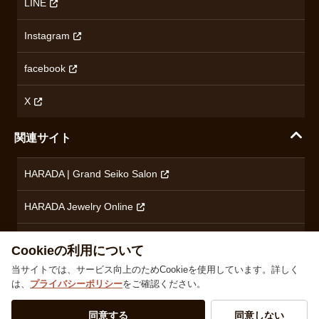
LINE
特定商取引法に基づく表記
オメガ
Instagram
プライバシーポリシー
ショパール
無断転載・商用利用について
facebook
ロンジン
コンテンツ制作ポリシーおよび生成AIの利用指針
チューダー
X
ノルケイン
関連サイト
ブランド一覧を見る
HARADA | Grand Seiko Salon
HARADA Jewelry Online
ハラダブライダル
Cookieの利用について
当サイトでは、サービス向上のためCookieを使用しています。詳しく
は、
プライバシーポリシー
をご確認ください。
株式会社ハラダ 徳島県徳島市沖浜東1丁目9 古物商許可：徳島県公安委員会 第801010001664号
TEL
0120-24-3132
同意する
同意しない