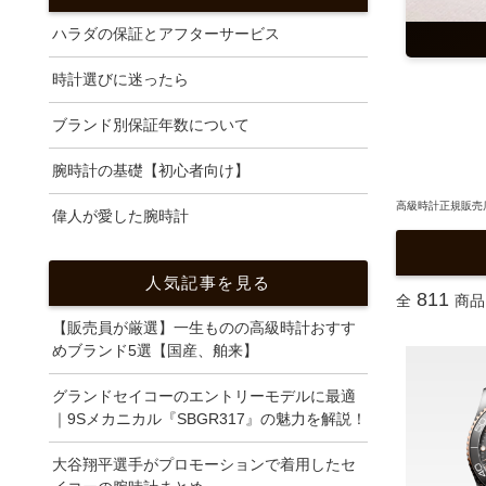
ハラダの保証とアフターサービス
時計選びに迷ったら
ブランド別保証年数について
腕時計の基礎【初心者向け】
高級時計正規販売店
偉人が愛した腕時計
人気記事を見る
811
全
商品
【販売員が厳選】一生ものの高級時計おすす
めブランド5選【国産、舶来】
グランドセイコーのエントリーモデルに最適
｜9Sメカニカル『SBGR317』の魅力を解説！
大谷翔平選手がプロモーションで着用したセ