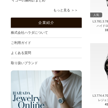
イコーの腕時計まとめ
もっと見る ＞＞
人気
L3.781.3.
企業紹介
ハイドロ
3
株式会社ハラダについて
ご利用ガイド
よくある質問
取り扱いブランド
L3.774.4.
レジェ
4