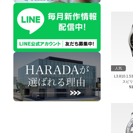
人気
L3.810.1.
スピリ
5