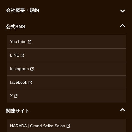
グランドセイコー
ご利用ガイド
会社概要・規約
シチズン
支払い方法について
ハラダコーポレートサイト
セイコー
公式SNS
配送・送料について
会社概要
カシオ
返品について
沿革
YouTube
ミナセ
ハラダの保証とアフターサービス
アクセス情報
オリエントスター
LINE
特定商取引法に基づく表記
オメガ
Instagram
プライバシーポリシー
ショパール
無断転載・商用利用について
facebook
ロンジン
コンテンツ制作ポリシーおよび生成AIの利用指針
チューダー
X
ノルケイン
関連サイト
ブランド一覧を見る
HARADA | Grand Seiko Salon