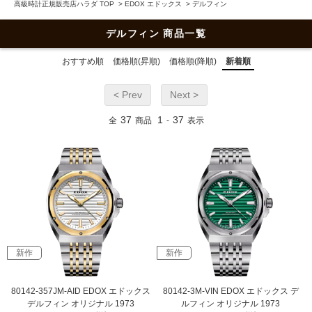
高級時計正規販売店ハラダ TOP
>
EDOX エドックス
>
デルフィン
デルフィン 商品一覧
おすすめ順
価格順(昇順)
価格順(降順)
新着順
< Prev
Next >
37
1
37
全
商品
-
表示
新作
新作
80142-357JM-AID EDOX エドックス
80142-3M-VIN EDOX エドックス デ
デルフィン オリジナル 1973
ルフィン オリジナル 1973