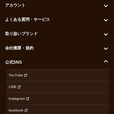
アカウント
マイアカウント
よくある質問・サービス
カートを見る
お問い合わせ
お気に入りを見る
取り扱いブランド
よくある質問
グランドセイコー
ご利用ガイド
会社概要・規約
シチズン
支払い方法について
ハラダコーポレートサイト
セイコー
公式SNS
配送・送料について
会社概要
カシオ
返品について
沿革
YouTube
ミナセ
ハラダの保証とアフターサービス
アクセス情報
オリエントスター
LINE
特定商取引法に基づく表記
オメガ
Instagram
プライバシーポリシー
ショパール
無断転載・商用利用について
facebook
ロンジン