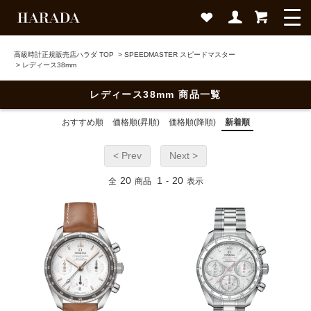
高級時計正規販売店ハラダ TOP
>
SPEEDMASTER スピードマスター
>
レディース38mm
レディース38mm 商品一覧
おすすめ順
価格順(昇順)
価格順(降順)
新着順
< Prev
Next >
20
1
20
全
商品
-
表示