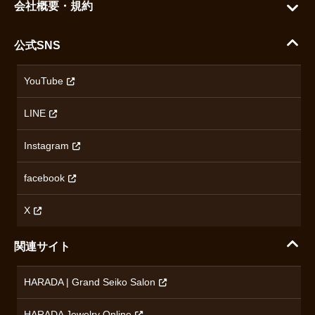
会社概要・規約
シチズン
支払い方法について
ハラダコーポレートサイト
セイコー
公式SNS
配送・送料について
会社概要
カシオ
返品について
沿革
YouTube
ミナセ
ハラダの保証とアフターサービス
アクセス情報
オリエントスター
LINE
特定商取引法に基づく表記
オメガ
Instagram
プライバシーポリシー
ショパール
無断転載・商用利用について
facebook
ロンジン
コンテンツ制作ポリシーおよび生成AIの利用指針
チューダー
X
ノルケイン
関連サイト
ブランド一覧を見る
HARADA | Grand Seiko Salon
HARADA Jewelry Online