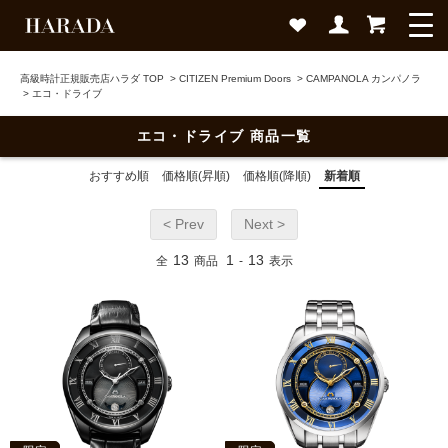
高級時計正規販売店ハラダ TOP
>
CITIZEN Premium Doors
>
CAMPANOLA カンパノラ
>
エコ・ドライブ
エコ・ドライブ 商品一覧
おすすめ順
価格順(昇順)
価格順(降順)
新着順
< Prev
Next >
13
1
13
全
商品
-
表示