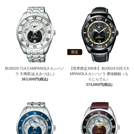
限定
BU0020-71A CAMPANOLA カンパノ
【世界限定300本】 BU0024-02E CA
ラ 天満星(あまみつほし)
MPANOLA カンパノラ 塵地螺鈿（ち
363,000円(税込)
りじらでん）
374,000円(税込)