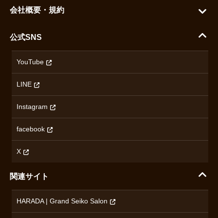
グランドセイコー
ご利用ガイド
会社概要・規約
シチズン
支払い方法について
ハラダコーポレートサイト
セイコー
公式SNS
配送・送料について
会社概要
カシオ
返品について
沿革
YouTube
ミナセ
ハラダの保証とアフターサービス
アクセス情報
オリエントスター
LINE
特定商取引法に基づく表記
オメガ
Instagram
プライバシーポリシー
ショパール
無断転載・商用利用について
facebook
ロンジン
コンテンツ制作ポリシーおよび生成AIの利用指針
チューダー
X
ノルケイン
関連サイト
ブランド一覧を見る
HARADA | Grand Seiko Salon