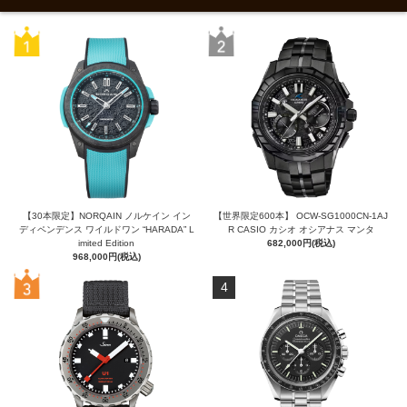
【30本限定】NORQAIN ノルケイン イン
【世界限定600本】 OCW-SG1000CN-1AJ
ディペンデンス ワイルドワン “HARADA” L
R CASIO カシオ オシアナス マンタ
imited Edition
682,000円(税込)
968,000円(税込)
4