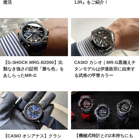
復活
1JR』をご紹介！
【G-SHOCK MRG-B2000】比
CASIO カシオ｜MR-G黒備えチ
類なき強さの証明「勝ち色」を
タンモデルは伊達政宗に由来す
あしらったMR-G
る武将の甲冑カラー
【機械式時計との2本持ちにも
【CASIO オシアナス】クラシ