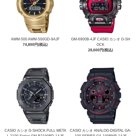
AWM-500 AWM-500GD-9AJF
GM-6900B-4JF CASIO カシオ G-SH
74,800円(税込)
OCK
28,600円(税込)
CASIO カシオ G-SHOCK FULL META
CASIO カシオ ANALOG-DIGITAL GA-
L 2100 Series GM-B2100BD-1AJF
100 SERIES GA-100BNR-1AJF