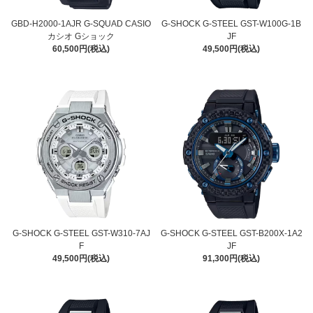
GBD-H2000-1AJR G-SQUAD CASIO
G-SHOCK G-STEEL GST-W100G-1B
カシオ Gショック
JF
60,500円(税込)
49,500円(税込)
G-SHOCK G-STEEL GST-W310-7AJ
G-SHOCK G-STEEL GST-B200X-1A2
F
JF
49,500円(税込)
91,300円(税込)