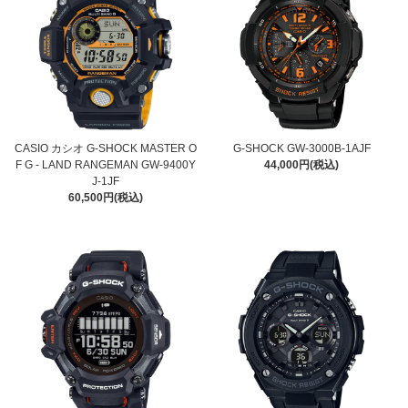
CASIO カシオ G-SHOCK MASTER O
G-SHOCK GW-3000B-1AJF
F G - LAND RANGEMAN GW-9400Y
44,000円(税込)
J-1JF
60,500円(税込)