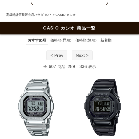
高級時計正規販売店ハラダ TOP
>
CASIO カシオ
CASIO カシオ 商品一覧
おすすめ順
価格順(昇順)
価格順(降順)
新着順
< Prev
Next >
607
289
336
全
商品
-
表示