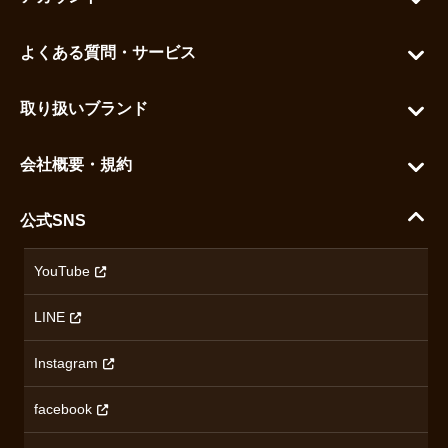
マイアカウント
よくある質問・サービス
カートを見る
お問い合わせ
お気に入りを見る
取り扱いブランド
よくある質問
グランドセイコー
ご利用ガイド
会社概要・規約
シチズン
支払い方法について
ハラダコーポレートサイト
セイコー
公式SNS
配送・送料について
会社概要
カシオ
返品について
沿革
YouTube
ミナセ
ハラダの保証とアフターサービス
アクセス情報
オリエントスター
LINE
特定商取引法に基づく表記
オメガ
Instagram
プライバシーポリシー
ショパール
無断転載・商用利用について
facebook
ロンジン
コンテンツ制作ポリシーおよび生成AIの利用指針
チューダー