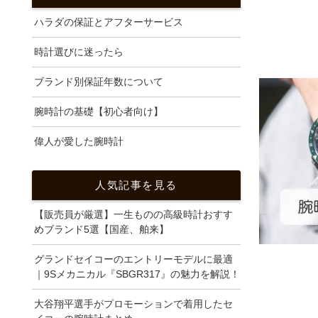
ハラダの保証とアフターサービス
時計選びに迷ったら
ブランド別保証年数について
腕時計の基礎【初心者向け】
偉人が愛した腕時計
人気記事を見る
【販売員が厳選】一生ものの高級時計おすす
めブランド5選【国産、舶来】
グランドセイコーのエントリーモデルに最適
｜9Sメカニカル『SBGR317』の魅力を解説！
大谷翔平選手がプロモーションで着用したセ