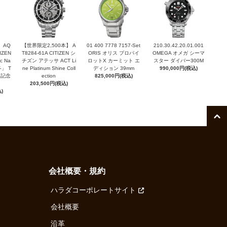
 AQ
【世界限定2,500本】 A
01 400 7778 7157-Set
210.30.42.20.01.001
TIZEN
T8284-61A CITIZEN シ
ORIS オリス プロパイ
OMEGA オメガ シーマ
c Na
チズン アテッサ ACT Li
ロットX カーミット エ
スター ダイバー300M
「冬」 T
ne Platinum Shine Coll
ディション 39mm
990,000円(税込)
周年記念
ection
825,000円(税込)
203,500円(税込)
)
会社概要・規約
ハラダコーポレートサイト
会社概要
沿革