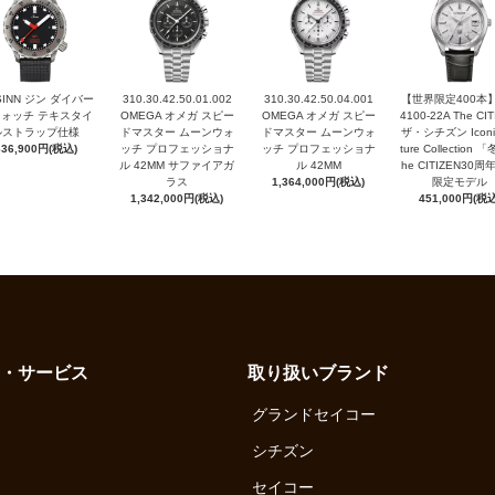
 SINN ジン ダイバー
310.30.42.50.01.002
310.30.42.50.04.001
【世界限定400本】
ォッチ テキスタイ
OMEGA オメガ スピー
OMEGA オメガ スピー
4100-22A The CI
ルストラップ仕様
ドマスター ムーンウォ
ドマスター ムーンウォ
ザ・シチズン Iconi
636,900円(税込)
ッチ プロフェッショナ
ッチ プロフェッショナ
ture Collection 
ル 42MM サファイアガ
ル 42MM
he CITIZEN30
ラス
1,364,000円(税込)
限定モデル
1,342,000円(税込)
451,000円(税込
・サービス
取り扱いブランド
グランドセイコー
シチズン
セイコー