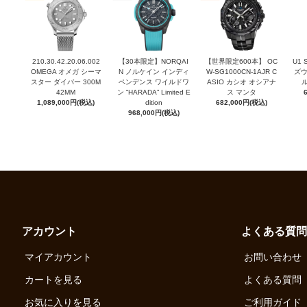
210.30.42.20.06.002
【30本限定】NORQAI
【世界限定600本】 OC
U1
OMEGA オメガ シーマ
N ノルケイン インディ
W-SG1000CN-1AJR C
ズウ
スター ダイバー 300M
ペンデンス ワイルドワ
ASIO カシオ オシアナ
42MM
ン “HARADA” Limited E
ス マンタ
1,089,000円(税込)
dition
682,000円(税込)
968,000円(税込)
アカウント
よくある質問
マイアカウント
お問い合わせ
カートを見る
よくある質問
お気に入りを見る
ご利用ガイド