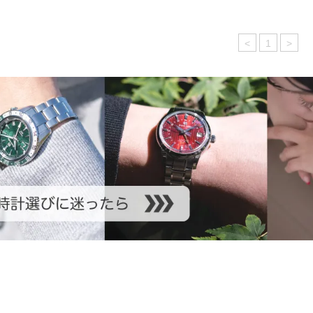
<
1
>