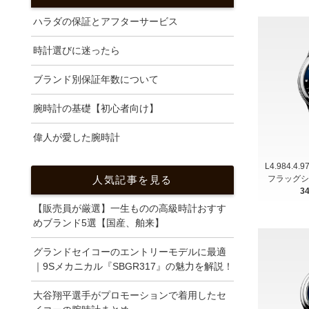
ハラダの保証とアフターサービス
時計選びに迷ったら
ブランド別保証年数について
腕時計の基礎【初心者向け】
偉人が愛した腕時計
L4.984.4.
人気記事を見る
フラッグシ
3
【販売員が厳選】一生ものの高級時計おすす
めブランド5選【国産、舶来】
グランドセイコーのエントリーモデルに最適
｜9Sメカニカル『SBGR317』の魅力を解説！
大谷翔平選手がプロモーションで着用したセ