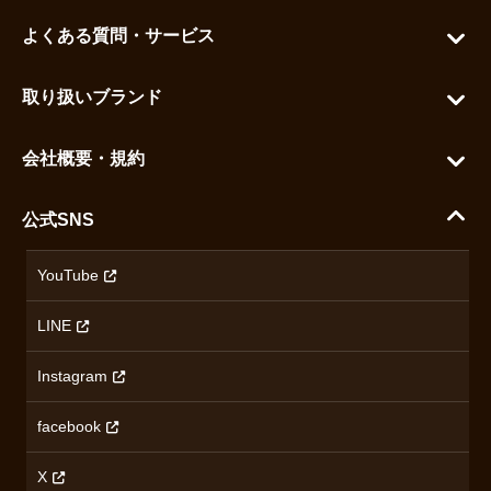
マイアカウント
よくある質問・サービス
カートを見る
お問い合わせ
お気に入りを見る
取り扱いブランド
よくある質問
グランドセイコー
ご利用ガイド
会社概要・規約
シチズン
支払い方法について
ハラダコーポレートサイト
セイコー
公式SNS
配送・送料について
会社概要
カシオ
返品について
沿革
YouTube
ミナセ
ハラダの保証とアフターサービス
アクセス情報
オリエントスター
LINE
特定商取引法に基づく表記
オメガ
Instagram
プライバシーポリシー
ショパール
無断転載・商用利用について
facebook
ロンジン
コンテンツ制作ポリシーおよび生成AIの利用指針
チューダー
X