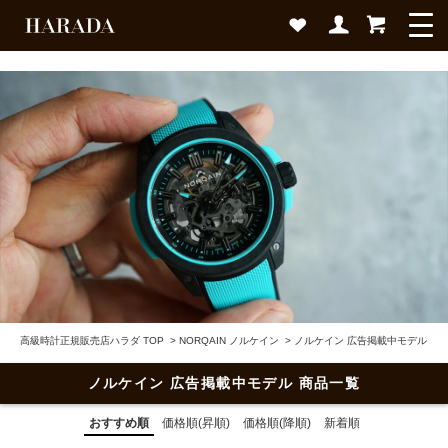
高級時計正規販売店ハラダ TOP
>
NORQAIN ノルケイン
>
ノルケイン 広告掲載中モデル
ノルケイン 広告掲載中モデル 商品一覧
おすすめ順
価格順(昇順)
価格順(降順)
新着順