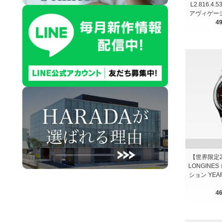
L2.816.4.
アヴィゲーシ
4
【世界限定2,0
LONGINE
ション YEAR 
4