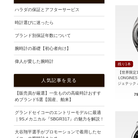
ハラダの保証とアフターサービス
時計選びに迷ったら
ブランド別保証年数について
腕時計の基礎【初心者向け】
偉人が愛した腕時計
残り1本
【世界限定1,9
LONGINE
人気記事を見る
ジェテック
【販売員が厳選】一生ものの高級時計おすす
7
めブランド5選【国産、舶来】
グランドセイコーのエントリーモデルに最適
｜9Sメカニカル『SBGR317』の魅力を解説！
大谷翔平選手がプロモーションで着用したセ