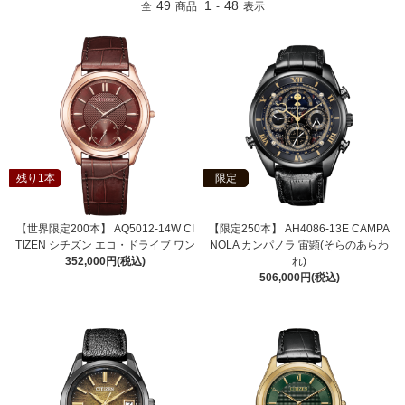
49
1
48
全
商品
-
表示
残り1本
限定
【世界限定200本】 AQ5012-14W CI
【限定250本】 AH4086-13E CAMPA
TIZEN シチズン エコ・ドライブ ワン
NOLA カンパノラ 宙顕(そらのあらわ
352,000円(税込)
れ)
506,000円(税込)