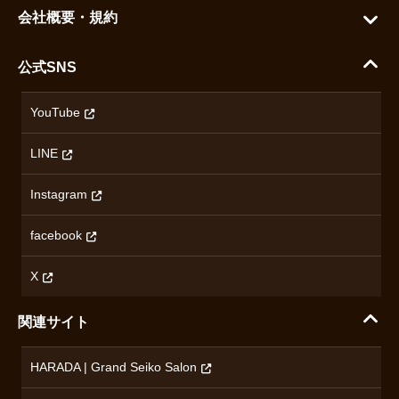
グランドセイコー
ご利用ガイド
会社概要・規約
シチズン
支払い方法について
ハラダコーポレートサイト
セイコー
公式SNS
配送・送料について
会社概要
カシオ
返品について
沿革
YouTube
ミナセ
ハラダの保証とアフターサービス
アクセス情報
オリエントスター
LINE
特定商取引法に基づく表記
オメガ
Instagram
プライバシーポリシー
ショパール
無断転載・商用利用について
facebook
ロンジン
コンテンツ制作ポリシーおよび生成AIの利用指針
チューダー
X
ノルケイン
関連サイト
ブランド一覧を見る
HARADA | Grand Seiko Salon