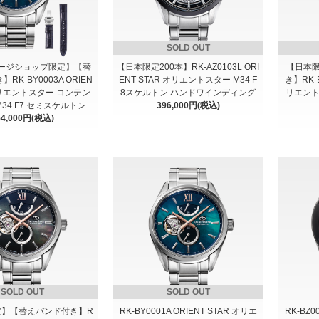
SOLD OUT
ージショップ限定】【替
【日本限定200本】RK-AZ0103L ORI
【日本限
RK-BY0003A ORIEN
ENT STAR オリエントスター M34 F
き】RK-B
 オリエントスター コンテン
8スケルトン ハンドワインディング
リエント
34 F7 セミスケルトン
396,000円(税込)
54,000円(税込)
SOLD OUT
SOLD OUT
定】【替えバンド付き】R
RK-BY0001A ORIENT STAR オリエ
RK-BZ0