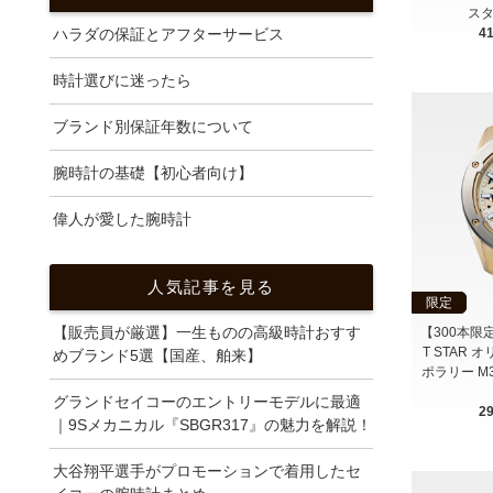
スタ
4
ハラダの保証とアフターサービス
時計選びに迷ったら
ブランド別保証年数について
腕時計の基礎【初心者向け】
偉人が愛した腕時計
人気記事を見る
限定
【販売員が厳選】一生ものの高級時計おすす
【300本限定】
T STAR
めブランド5選【国産、舶来】
ポラリー M3
グランドセイコーのエントリーモデルに最適
2
｜9Sメカニカル『SBGR317』の魅力を解説！
大谷翔平選手がプロモーションで着用したセ