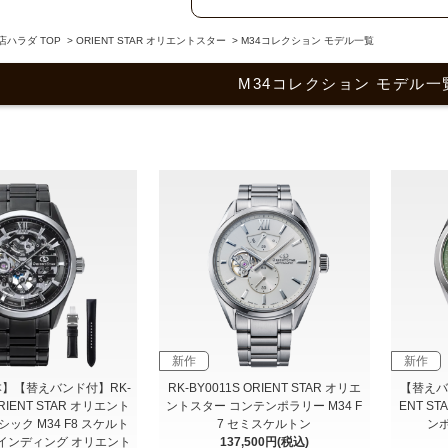
ハラダ TOP
>
ORIENT STAR オリエントスター
>
M34コレクション モデル一覧
M34コレクション モデル一
新作
新作
本】【替えバンド付】RK-
RK-BY0011S ORIENT STAR オリエ
【替えバン
ORIENT STAR オリエント
ントスター コンテンポラリー M34 F
ENT S
ック M34 F8 スケルト
7 セミスケルトン
ンポ
インディング オリエント
137,500円(税込)