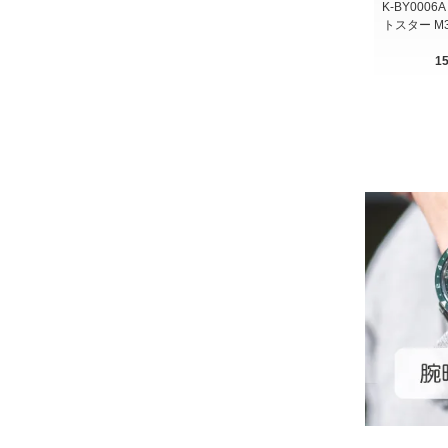
K-BY0006
トスター M3
1