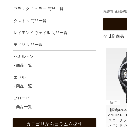
フランク ミュラー 商品一覧
高級時計正規販売店
クストス 商品一覧
レイモンド ウェイル 商品一覧
19
全
商品
ティソ 商品一覧
ハミルトン
- 商品一覧
エベル
- 商品一覧
ブローバ
新作
- 商品一覧
【限定430
AZ0105N 
スター クラシ
カテゴリからコラムを探す
ン ハンドワ