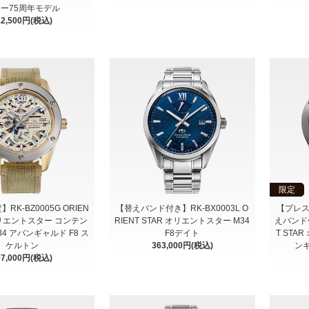
ー75周年モデル
12,500円(税込)
限定
RK-BZ0005G ORIEN
【替えバンド付き】RK-BX0003L O
【プレ
 オリエントスター コンテン
RIENT STAR オリエントスター M34
えバンド付
4 アバンギャルド F8 ス
F8デイト
T STA
ケルトン
363,000円(税込)
ンギ
97,000円(税込)