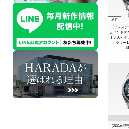
新作
【プレステ
えバンド付き】
T STAR
ポラリー M
1
【300本限