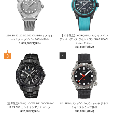
210.30.42.20.06.002 OMEGA オメガ シ
【30本限定】NORQAIN ノルケイン イン
ーマスター ダイバー 300M 42MM
ディペンデンス ワイルドワン “HARADA” L
1,089,000円(税込)
imited Edition
968,000円(税込)
4
【世界限定600本】 OCW-SG1000CN-1AJ
U1 SINN ジン ダイバーズウォッチ テキス
R CASIO カシオ オシアナス マンタ
タイルストラップ仕様
682,000円(税込)
636,900円(税込)