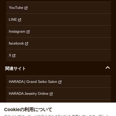
カシオ
返品について
沿革
YouTube
ミナセ
ハラダの保証とアフターサービス
アクセス情報
オリエントスター
LINE
特定商取引法に基づく表記
オメガ
Instagram
プライバシーポリシー
ショパール
無断転載・商用利用について
facebook
ロンジン
コンテンツ制作ポリシーおよび生成AIの利用指針
チューダー
X
ノルケイン
関連サイト
ブランド一覧を見る
HARADA | Grand Seiko Salon
HARADA Jewelry Online
ハラダブライダル
Cookieの利用について