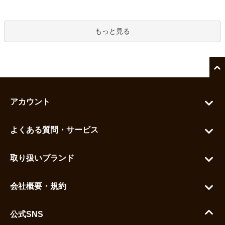
もっと見る
アカウント
マイアカウント
よくある質問・サービス
カートを見る
お問い合わせ
お気に入りを見る
取り扱いブランド
よくある質問
グランドセイコー
ご利用ガイド
会社概要・規約
シチズン
支払い方法について
ハラダコーポレートサイト
セイコー
公式SNS
配送・送料について
会社概要