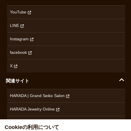
会社概要
カシオ
返品について
沿革
YouTube
ミナセ
ハラダの保証とアフターサービス
アクセス情報
オリエントスター
LINE
特定商取引法に基づく表記
オメガ
Instagram
プライバシーポリシー
ショパール
無断転載・商用利用について
facebook
ロンジン
コンテンツ制作ポリシーおよび生成AIの利用指針
チューダー
X
ノルケイン
関連サイト
ブランド一覧を見る
HARADA | Grand Seiko Salon
HARADA Jewelry Online
ハラダブライダル
Cookieの利用について