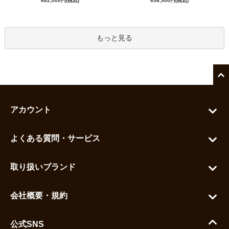
682,000円(税込)
636,900円(税込)
もっと見る
アカウント
マイアカウント
よくある質問・サービス
カートを見る
お問い合わせ
お気に入りを見る
取り扱いブランド
よくある質問
グランドセイコー
ご利用ガイド
会社概要・規約
シチズン
支払い方法について
ハラダコーポレートサイト
セイコー
公式SNS
配送・送料について