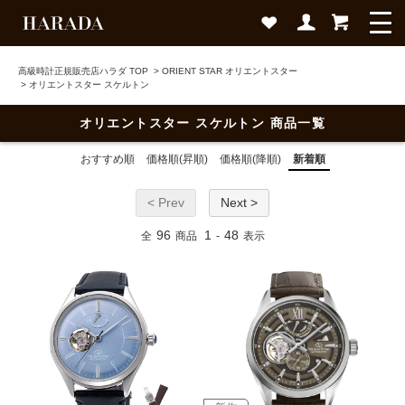
高級時計正規販売店ハラダ TOP
>
ORIENT STAR オリエントスター
>
オリエントスター スケルトン
オリエントスター スケルトン 商品一覧
おすすめ順
価格順(昇順)
価格順(降順)
新着順
< Prev
Next >
96
1
48
全
商品
-
表示