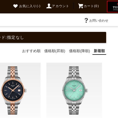
お気に入り
(-)
アカウント
カート(0)
お問い合わせ
ード:指定なし
おすすめ順
価格順(昇順)
価格順(降順)
新着順