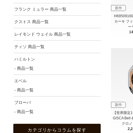
新作
フランク ミュラー 商品一覧
H6950916
カーキ フ
クストス 商品一覧
ー
1
レイモンド ウェイル 商品一覧
ティソ 商品一覧
ハミルトン
- 商品一覧
エベル
- 商品一覧
ブローバ
新作
- 商品一覧
【世界限定15
G/SCA Bel
クロノ S
2,
カテゴリからコラムを探す