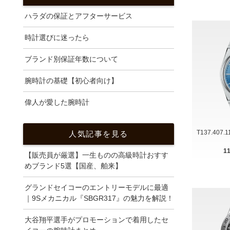
ハラダの保証とアフターサービス
時計選びに迷ったら
ブランド別保証年数について
腕時計の基礎【初心者向け】
偉人が愛した腕時計
T137.407.
人気記事を見る
1
【販売員が厳選】一生ものの高級時計おすす
めブランド5選【国産、舶来】
グランドセイコーのエントリーモデルに最適
｜9Sメカニカル『SBGR317』の魅力を解説！
大谷翔平選手がプロモーションで着用したセ