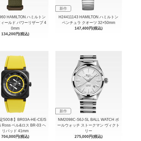
新作
9960 HAMILTON ハミルトン
H24411143 HAMILTON ハミルトン
フィールド パワーリザーブ 4
ベンチュラ クオーツ 32×50mm
0mm
147,400円(税込)
134,200円(税込)
新作
500本】BR03A-HE-CE/S
NM2098C-S6J-SL BALL WATCH ボ
l & Ross ベル&ロス BR-03 ヘ
ールウォッチ ストークマン ヴィクト
リパッド 41mm
リー
704,000円(税込)
275,000円(税込)