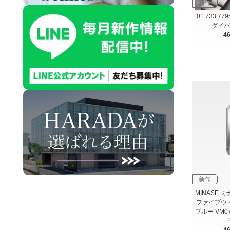
新作
01 733 77
ダイバ
4
新作
MINASE ミナ
ファイブウ
ブルー VM0
4