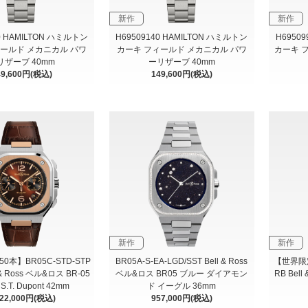
新作
新作
0 HAMILTON ハミルトン
H69509140 HAMILTON ハミルトン
H6950
ィールド メカニカル パワ
カーキ フィールド メカニカル パワ
カーキ 
リザーブ 40mm
ーリザーブ 40mm
49,600円(税込)
149,600円(税込)
新作
新作
0本】BR05C-STD-STP
BR05A-S-EA-LGD/SST Bell & Ross
【世界限定
l & Ross ベル&ロス BR-05
ベル&ロス BR05 ブルー ダイアモン
RB Bel
.T. Dupont 42mm
ド イーグル 36mm
222,000円(税込)
957,000円(税込)