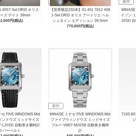
新作
新作
95 4057-Set ORIS オリス
【世界限定250本】01 401 7812 408
MINASE
ーズ デイト 39mm
1-Set ORIS オリス アートリエ ヘル
イゾン ミ
62,000円(税込)
シュタイン エディション 39.5mm
20SD
770,000円(税込)
新作
セ FIVE WINDOWS Mid
MINASE ミナセ FIVE WINDOWS Mid
T165.80
ィンドウズ ミッドサイズ
ファイブウィンドウズ ミッドサイズ
ジ
7-L20SD 自動巻き腕時計
ブルー VM07-M20SB 自動巻き腕時
ラバーベルト
計
62,000円(税込)
605,000円(税込)