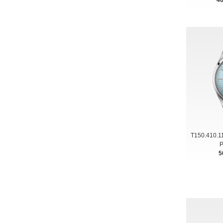
T150.410.
P
5