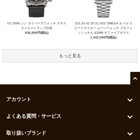
U1 SINN ジン ダイバーズウォッチ テキス
310.30.42.50.01.002 OMEGA オメガ ス
タイルストラップ仕様
ピードマスター ムーンウォッチ プロフェ
636,900円(税込)
ッショナル 42MM サファイアガラス
1,342,000円(税込)
もっと見る
アカウント
マイアカウント
よくある質問・サービス
カートを見る
お問い合わせ
お気に入りを見る
取り扱いブランド
よくある質問