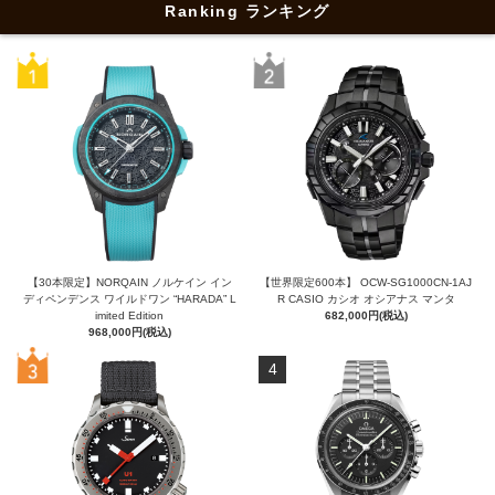
Ranking ランキング
【30本限定】NORQAIN ノルケイン イン
【世界限定600本】 OCW-SG1000CN-1AJ
ディペンデンス ワイルドワン “HARADA” L
R CASIO カシオ オシアナス マンタ
imited Edition
682,000円(税込)
968,000円(税込)
4