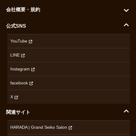
グランドセイコー
ご利用ガイド
会社概要・規約
シチズン
支払い方法について
ハラダコーポレートサイト
セイコー
公式SNS
配送・送料について
会社概要
カシオ
返品について
沿革
YouTube
ミナセ
ハラダの保証とアフターサービス
アクセス情報
オリエントスター
LINE
特定商取引法に基づく表記
オメガ
Instagram
プライバシーポリシー
ショパール
無断転載・商用利用について
facebook
ロンジン
コンテンツ制作ポリシーおよび生成AIの利用指針
チューダー
X
ノルケイン
関連サイト
ブランド一覧を見る
HARADA | Grand Seiko Salon