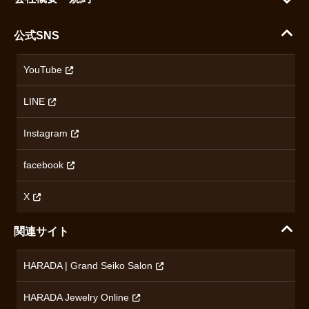
シチズン
支払い方法について
ハラダコーポレートサイト
セイコー
公式SNS
配送・送料について
会社概要
カシオ
返品について
沿革
YouTube
ミナセ
ハラダの保証とアフターサービス
アクセス情報
オリエントスター
LINE
特定商取引法に基づく表記
オメガ
Instagram
プライバシーポリシー
ショパール
無断転載・商用利用について
facebook
ロンジン
コンテンツ制作ポリシーおよび生成AIの利用指針
チューダー
X
ノルケイン
関連サイト
ブランド一覧を見る
HARADA | Grand Seiko Salon
HARADA Jewelry Online