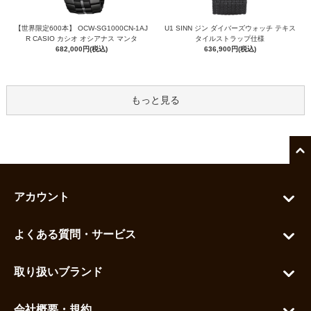
【世界限定600本】 OCW-SG1000CN-1AJ
U1 SINN ジン ダイバーズウォッチ テキス
R CASIO カシオ オシアナス マンタ
タイルストラップ仕様
682,000円(税込)
636,900円(税込)
もっと見る
アカウント
マイアカウント
よくある質問・サービス
カートを見る
お問い合わせ
お気に入りを見る
取り扱いブランド
よくある質問
グランドセイコー
ご利用ガイド
会社概要・規約