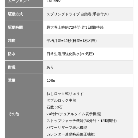
ムーブメント
Cal.9R86
駆動方式
スプリングドライブ 自動巻(手巻付き)
駆動時間
最大巻上時約72時間(約3日間)持続
精度
平均月差±15秒(日差±1秒相当)
防水
日常生活用強化防水(20気圧)
耐磁
あり
重量
158g
ねじロック式りゅうず
ダブルロック中留
石数 50石
その他
24時針(デュアルタイム表示機能)
ストップウォッチ機能(30分計・12時間計)
パワーリザーブ表示機能
カレンダー連動時差修正機能