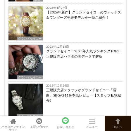
2026年4月24日
【2026年新作】グランドセイコーのウォッチズ
& ワンダーズ発表モデルを一挙ご紹介！
グランドセイコー
2025年12月14日
グランドセイコー2025年人気ランキングTOP5！
正規販売店ハラダの実データで解析
グランドセイコー
2025年10月24日
正規販売店スタッフがグランドセイコー「雪
白」SBGA211を本気レビュー【スタッフ私物紹
介】
スタッフ私物紹介
ハラダオンライン
お問い合わせ
メニュー
TOPへ
お問い合わせ
サイト