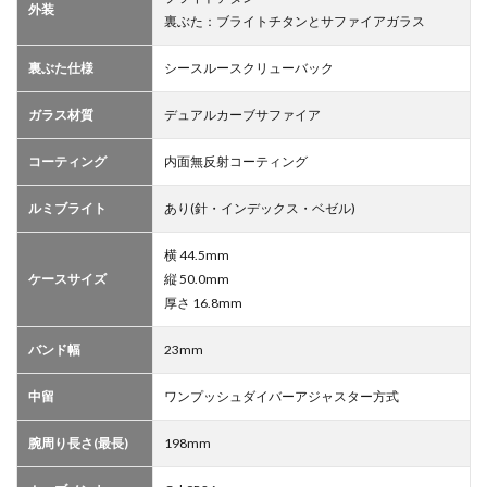
外装
裏ぶた：ブライトチタンとサファイアガラス
裏ぶた仕様
シースルースクリューバック
ガラス材質
デュアルカーブサファイア
コーティング
内面無反射コーティング
ルミブライト
あり(針・インデックス・ベゼル)
横 44.5mm
ケースサイズ
縦 50.0mm
厚さ 16.8mm
バンド幅
23mm
中留
ワンプッシュダイバーアジャスター方式
腕周り長さ(最長)
198mm