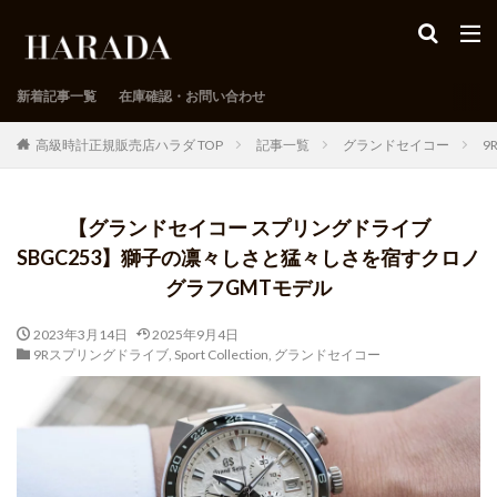
新着記事一覧
在庫確認・お問い合わせ
高級時計正規販売店ハラダ TOP
記事一覧
グランドセイコー
9
【グランドセイコー スプリングドライブ
SBGC253】獅子の凛々しさと猛々しさを宿すクロノ
グラフGMTモデル
2023年3月14日
2025年9月4日
9Rスプリングドライブ
,
Sport Collection
,
グランドセイコー