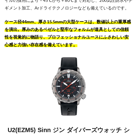
イルの採用により－45℃から＋80℃まで対応し、200気圧防水やテ
ギメント加工、Arドライテクノロジーなども備えているのです。
ケース径44mm、厚さ15.5mmの大型ケースは、数値以上の重厚感
を演出。厚みのあるベゼルと堅牢なフォルムが道具としての信頼
性を視覚的に物語り、プロフェッショナルユースにふさわしい安
心感と力強い存在感を備えています。
U2(EZM5) Sinn ジン ダイバーズウォッチ シ