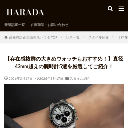
新着記事一覧
在庫確認・お問い合わせ
高級時計正規販売店ハラダ TOP
記事一覧
スタイル紹介
【存在
【存在感抜群の大きめウォッチもおすすめ！】直径
43mm超えの腕時計5選を厳選してご紹介！
2026年3月17日
2026年3月17日
スタイル紹介