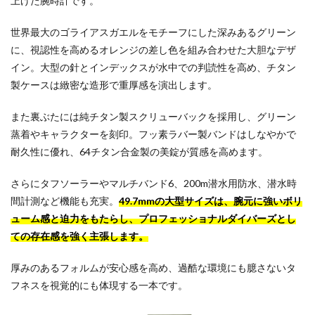
上げた腕時計です。
世界最大のゴライアスガエルをモチーフにした深みあるグリーン
に、視認性を高めるオレンジの差し色を組み合わせた大胆なデザ
イン。大型の針とインデックスが水中での判読性を高め、チタン
製ケースは緻密な造形で重厚感を演出します。
また裏ぶたには純チタン製スクリューバックを採用し、グリーン
蒸着やキャラクターを刻印。フッ素ラバー製バンドはしなやかで
耐久性に優れ、64チタン合金製の美錠が質感を高めます。
さらにタフソーラーやマルチバンド6、200m潜水用防水、潜水時
間計測など機能も充実。
49.7mmの大型サイズは、腕元に強いボリ
ューム感と迫力をもたらし、プロフェッショナルダイバーズとし
ての存在感を強く主張します。
厚みのあるフォルムが安心感を高め、過酷な環境にも臆さないタ
フネスを視覚的にも体現する一本です。