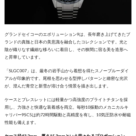
グランドセイコーのエボリューション9は、長年磨き上げてきたブ
ランドの真髄と日本の美意識を融合したコレクションです。光と
陰が織りなす繊細な移ろいに着目し、その狭間に宿る美を造形へ
と昇華しています。
「SLGC007」は、厳冬の岩手山から着想を得たスノーブルーダイ
アルが印象的です。尾根を思わせる型押しパターンと緻密な光沢
が、澄んだ青空と新雪が溶け合う情景を描き出します。
ケースとブレスレットには軽量かつ高強度のブライトチタンを採
用し、力強さと快適な装着感を両立。毎秒10振動のメカニカルキ
ャリバー9SC5は約72時間駆動と高精度を有し、10気圧防水や耐磁
性能も備えます。
ケース径43.2mm、厚さ15.3mmという堂々たるプロポーション