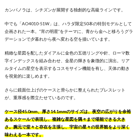
カンパノラは、シチズンが展開する独創的な高級ラインです。
中でも「AO4010-51W」は、ハラダ限定50本の特別モデルとして
企画された一本。“宵の明星”をテーマに、青から金へと移ろうグラ
デーションで夕暮れから夜へ変わる空を描いています。
精緻な星図を配したダイアルに金色の五徳リングや針、ローマ数
字インデックスを組み合わせ、金星の輝きを象徴的に演出。リア
ルタイムの星空を表示するコスモサイン機能を有し、天体の動き
を視覚的に楽しめます。
さらに鏡面仕上げのケースと滑らかに整えられたブレスレット
が、重厚感を際立たせているのです。
ケース径45.0mm、厚さ14.1mmのサイズは、夜空の広がりを余裕
あるスケールで表現し、複雑な星図を隅々まで堪能できる大き
さ。腕元で堂々と存在を主張し、宇宙の星々の世界観をより深く
味わえる一本です。