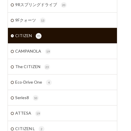
9Rスプリングドライブ
20
9Fクォーツ
13
CITIZEN
95
CAMPANOLA
19
The CITIZEN
23
Eco-Drive One
4
Series8
10
ATTESA
19
CITIZEN L
2