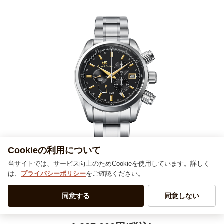
Cookieの利用について
当サイトでは、サービス向上のためCookieを使用しています。詳しく
は、
プライバシーポリシー
をご確認ください。
SBGC205 Grand Seiko グランドセ
イコー 9Rスプリングドライブ
同意する
同意しない