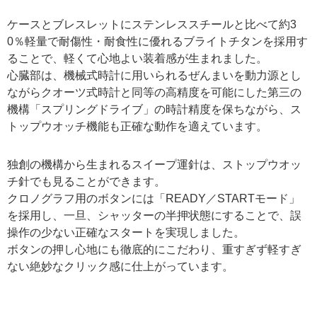
ケースとブレスレットにステンレススチールと比べて約3
0％軽量で耐傷性・耐食性に優れるブライトチタンを採用す
ることで、軽くて心地よい装着感が生まれました。
心臓部は、機械式時計に用いられるぜんまいを動力源とし
ながらクオーツ式時計と同等の高精度を可能にした第三の
機構「スプリングドライブ」の時計精度を保ちながら、ス
トップウオッチ機能も正確な動作を適えています。
独創の機構から生まれるスイープ運針は、ストップウオッ
チ針でも見ることができます。
クロノグラフ用のボタンには「READY／STARTモード」
を採用し、一旦、シャッターの半押状態にすることで、誤
操作の少ない正確なスタートを実現しました。
ボタンの押し心地にも徹底的にこだわり、重すぎず軽すぎ
ない絶妙なクリック感に仕上がっています。