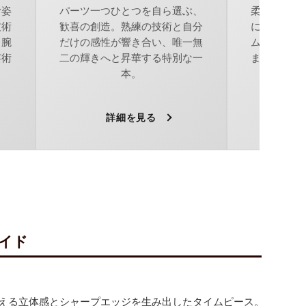
む姿
パーツ一つひとつを自ら選ぶ、
柔らかな曲
技術
歓喜の創造。熟練の技術と自分
に心地よく
、腕
だけの感性が響き合い、唯一無
ム。端正な
芸術
二の輝きへと昇華する特別な一
まいは、上
本。
詳細を見る
ァイド
える立体感とシャープエッジを生み出したタイムピース。