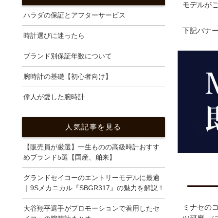
モデルが
ハラダの保証とアフターサービス
下記バナ
時計選びに迷ったら
ブランド別保証年数について
腕時計の基礎【初心者向け】
偉人が愛した腕時計
人気記事を見る
【販売員が厳選】一生ものの高級時計おすす
めブランド5選【国産、舶来】
グランドセイコーのエントリーモデルに最適
｜9Sメカニカル『SBGR317』の魅力を解説！
ミナセの
大谷翔平選手がプロモーションで着用したセ