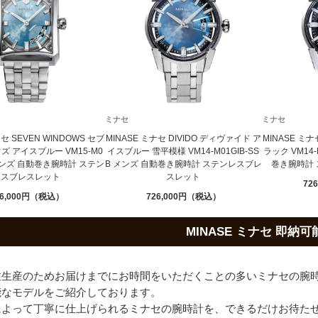
ミナセ
ミナセ
ナセ SEVEN WINDOWS セブ
MINASE ミナセ DIVIDO ディヴァイド ア
MINASE ミナ
 アイスブルー VM15-M0
イスブルー 雪平模様 VM14-M01GIB-SS
ラック VM14-
B メンズ 自動巻き腕時計 ステン
B メンズ 自動巻き腕時計 ステンレスブレ
巻き腕時計
レスブレスレット
スレット
726
6,000
726,000
MINASE ミナセ 即納
注生産のためお届けまでにお時間をいただくことの多いミナセの腕
能なモデルをご紹介しております。
によって丁寧に仕上げられるミナセの腕時計を、できるだけお待た