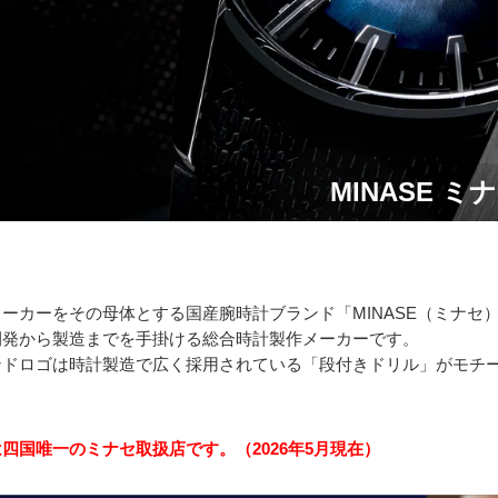
MINASE ミ
ーカーをその母体とする国産腕時計ブランド「MINASE（ミナ
開発から製造までを手掛ける総合時計製作メーカーです。
ンドロゴは時計製造で広く採用されている「段付きドリル」がモチ
。
四国唯一のミナセ取扱店です。（2026年5月現在）