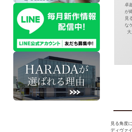
卓
が
見
な
大
見る角度
ディヴァ