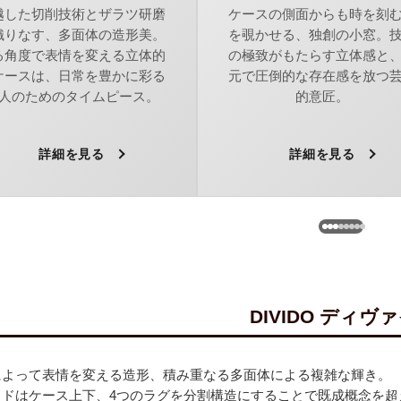
越した切削技術とザラツ研磨
ケースの側面からも時を刻
織りなす、多面体の造形美。
を覗かせる、独創の小窓。
る角度で表情を変える立体的
の極致がもたらす立体感と
ケースは、日常を豊かに彩る
元で圧倒的な存在感を放つ
人のためのタイムピース。
的意匠。
詳細を見る
詳細を見る
DIVIDO ディヴ
によって表情を変える造形、積み重なる多面体による複雑な輝き。
イドはケース上下、4つのラグを分割構造にすることで既成概念を超