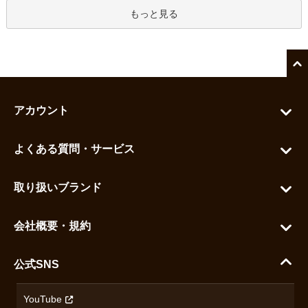
もっと見る
アカウント
マイアカウント
よくある質問・サービス
カートを見る
お問い合わせ
お気に入りを見る
取り扱いブランド
よくある質問
グランドセイコー
ご利用ガイド
会社概要・規約
シチズン
支払い方法について
ハラダコーポレートサイト
セイコー
公式SNS
配送・送料について
会社概要
カシオ
返品について
沿革
YouTube
ミナセ