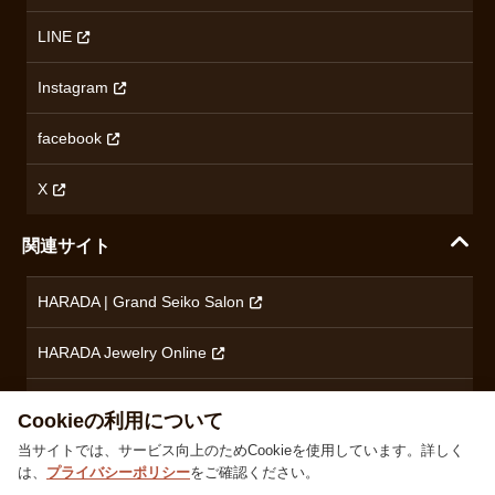
ハラダの保証とアフターサービス
アクセス情報
オリエントスター
LINE
特定商取引法に基づく表記
オメガ
Instagram
プライバシーポリシー
ショパール
無断転載・商用利用について
facebook
ロンジン
コンテンツ制作ポリシーおよび生成AIの利用指針
チューダー
X
ノルケイン
関連サイト
ブランド一覧を見る
HARADA | Grand Seiko Salon
HARADA Jewelry Online
ハラダブライダル
Cookieの利用について
当サイトでは、サービス向上のためCookieを使用しています。詳しく
は、
プライバシーポリシー
をご確認ください。
株式会社ハラダ 徳島県徳島市沖浜東1丁目9 古物商許可：徳島県公安委員会 第801010001664号