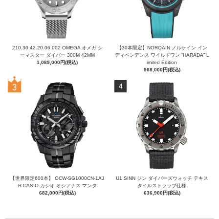
210.30.42.20.06.002 OMEGA オメガ シ
【30本限定】NORQAIN ノルケイン イン
ーマスター ダイバー 300M 42MM
ディペンデンス ワイルドワン “HARADA” L
1,089,000円(税込)
imited Edition
968,000円(税込)
4
【世界限定600本】 OCW-SG1000CN-1AJ
U1 SINN ジン ダイバーズウォッチ テキス
R CASIO カシオ オシアナス マンタ
タイルストラップ仕様
682,000円(税込)
636,900円(税込)