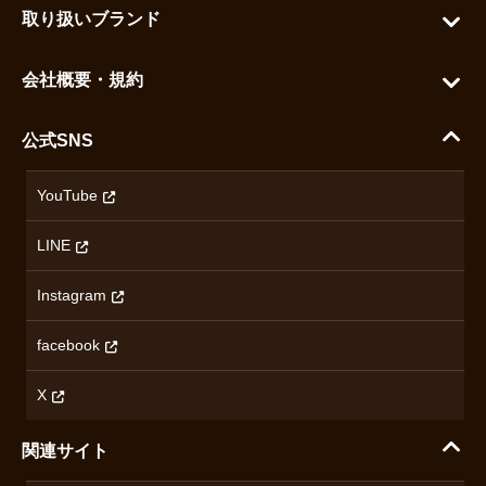
お気に入りを見る
取り扱いブランド
よくある質問
グランドセイコー
ご利用ガイド
会社概要・規約
シチズン
支払い方法について
ハラダコーポレートサイト
セイコー
公式SNS
配送・送料について
会社概要
カシオ
返品について
沿革
YouTube
ミナセ
ハラダの保証とアフターサービス
アクセス情報
オリエントスター
LINE
特定商取引法に基づく表記
オメガ
Instagram
プライバシーポリシー
ショパール
無断転載・商用利用について
facebook
ロンジン
コンテンツ制作ポリシーおよび生成AIの利用指針
チューダー
X
ノルケイン
関連サイト
ブランド一覧を見る