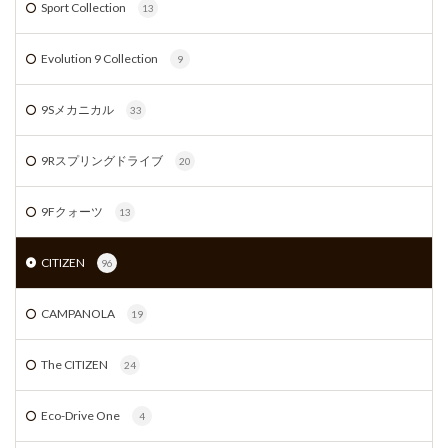
Sport Collection
13
Evolution 9 Collection
9
9Sメカニカル
33
9Rスプリングドライブ
20
9Fクォーツ
13
CITIZEN
96
CAMPANOLA
19
The CITIZEN
24
Eco-Drive One
4