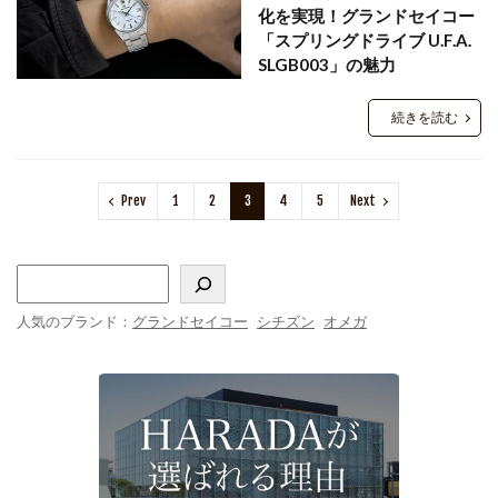
化を実現！グランドセイコー
「スプリングドライブ U.F.A.
SLGB003」の魅力
続きを読む
Prev
1
2
3
4
5
Next
人気のブランド：
グランドセイコー
シチズン
オメガ