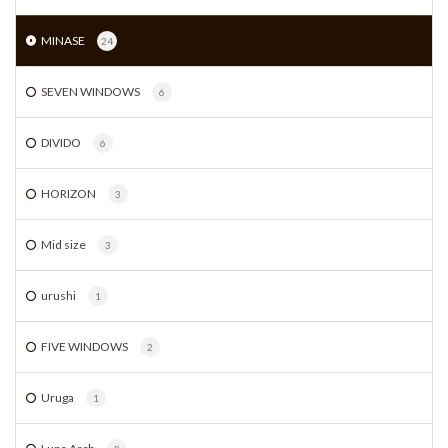
MINASE
24
SEVEN WINDOWS
6
DIVIDO
6
HORIZON
3
Mid size
3
urushi
1
FIVE WINDOWS
2
Uruga
1