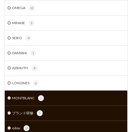
OMEGA
12
MINASE
3
SEIKO
4
DAMIANI
1
AZIMUTH
4
LONGINES
6
MONTBLANC
1
ブランド研修
5
edox
10