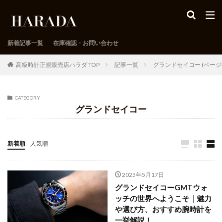
新着記事一覧
在庫確認・お問い合わせ
高級時計正規販売店ハラダ TOP
記事一覧
グランドセイコー (ページ
CATEGORY
グランドセイコー
新着順
人気順
2025年5月17日
グランドセイコーGMTウォ
ッチの世界へようこそ｜魅力
や選び方、おすすめ腕時計を
一挙解説！