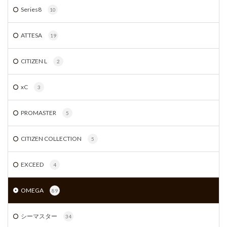
Series8
10
ATTESA
19
CITIZEN L
2
xC
3
PROMASTER
5
CITIZEN COLLECTION
5
EXCEED
4
OMEGA
89
シーマスター
34