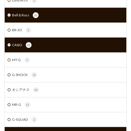
Luna Arch
2
Bell＆Ross
10
BR-X5
2
CASIO
41
MT-G
5
G-SHOCK
15
オシアナス
10
MR-G
12
G-SQUAD
2