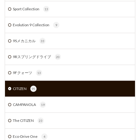
Sport Collection
13
Evolution 9 Collection
9
9Sメカニカル
33
9Rスプリングドライブ
20
9Fクォーツ
13
CITIZEN
95
CAMPANOLA
19
The CITIZEN
23
Eco-Drive One
4