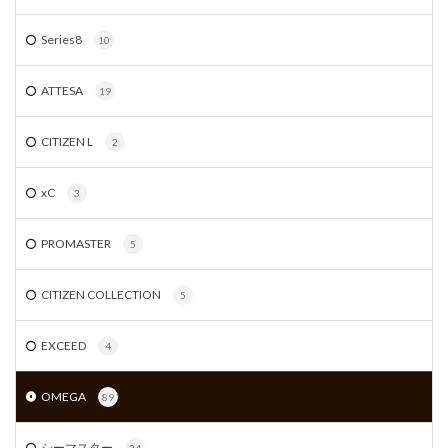
Series8
10
ATTESA
19
CITIZEN L
2
xC
3
PROMASTER
5
CITIZEN COLLECTION
5
EXCEED
4
OMEGA
89
シーマスター
34