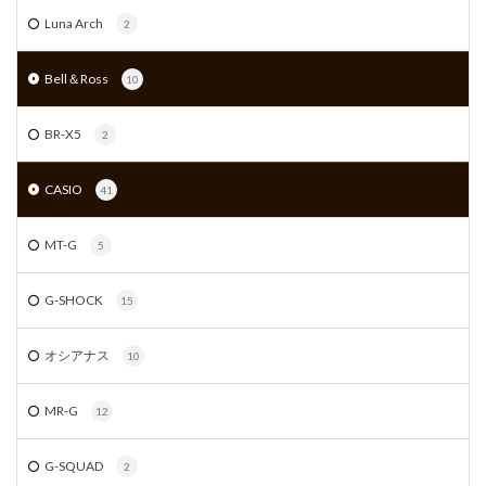
Luna Arch
2
Bell＆Ross
10
BR-X5
2
CASIO
41
MT-G
5
G-SHOCK
15
オシアナス
10
MR-G
12
G-SQUAD
2