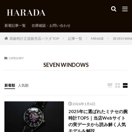
新着記事一覧
在庫確認・お問い合わせ
高級時計正規販売店ハラダ TOP
記事一覧
MINASE
SEVEN WI
CATEGORY
SEVEN WINDOWS
新着順
人気順
2026年1月6日
2025年に選ばれたミナセの腕
時計TOP5｜当店Webサイト
の実データから読み解く人気
モデルを解説