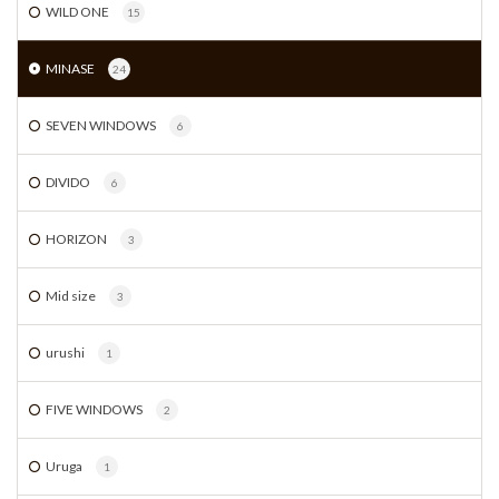
WILD ONE
15
MINASE
24
SEVEN WINDOWS
6
DIVIDO
6
HORIZON
3
Mid size
3
urushi
1
FIVE WINDOWS
2
Uruga
1