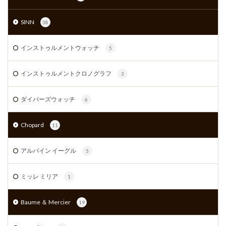
SINN
38
インストゥルメントウォッチ
5
インストゥルメントクロノグラフ
3
ダイバーズウォッチ
6
Chopard
11
アルパイン イーグル
5
ミッレ ミリア
1
Baume ＆ Mercier
19