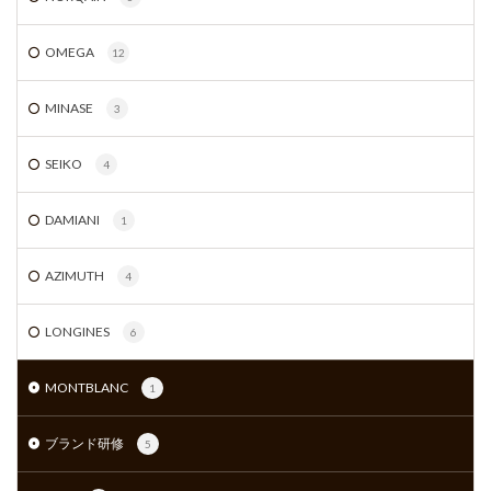
OMEGA
12
MINASE
3
SEIKO
4
DAMIANI
1
AZIMUTH
4
LONGINES
6
MONTBLANC
1
ブランド研修
5