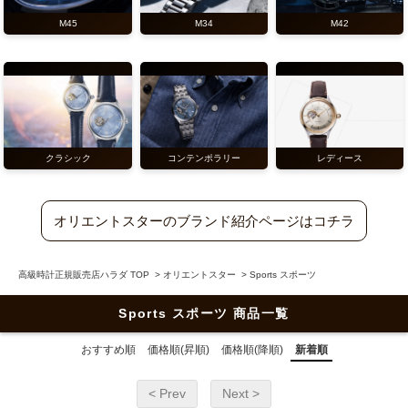
M45
M34
M42
クラシック
コンテンポラリー
レディース
オリエントスターのブランド紹介ページはコチラ
高級時計正規販売店ハラダ TOP
>
オリエントスター
>
Sports スポーツ
Sports スポーツ 商品一覧
おすすめ順
価格順(昇順)
価格順(降順)
新着順
< Prev
Next >