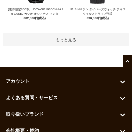
【世界限定600本】 OCW-SG1000CN-1AJ
U1 SINN ジン ダイバーズウォッチ テキス
R CASIO カシオ オシアナス マンタ
タイルストラップ仕様
682,000円(税込)
636,900円(税込)
もっと見る
アカウント
マイアカウント
よくある質問・サービス
カートを見る
お問い合わせ
お気に入りを見る
取り扱いブランド
よくある質問
グランドセイコー
ご利用ガイド
会社概要・規約