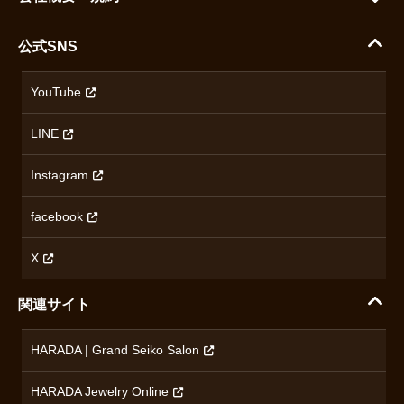
シチズン
支払い方法について
ハラダコーポレートサイト
セイコー
公式SNS
配送・送料について
会社概要
カシオ
返品について
沿革
YouTube
ミナセ
ハラダの保証とアフターサービス
アクセス情報
オリエントスター
LINE
特定商取引法に基づく表記
オメガ
Instagram
プライバシーポリシー
ショパール
無断転載・商用利用について
facebook
ロンジン
コンテンツ制作ポリシーおよび生成AIの利用指針
チューダー
X
ノルケイン
関連サイト
ブランド一覧を見る
HARADA | Grand Seiko Salon
HARADA Jewelry Online