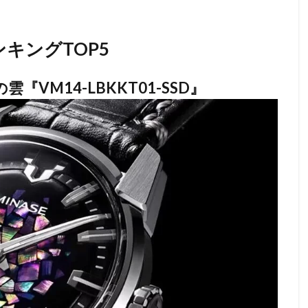
キングTOP5
VM14-LBKKT01-SSD』