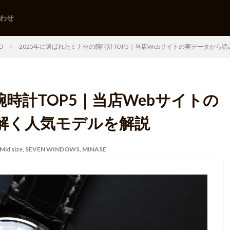
わせ
DO
2025年に選ばれたミナセの腕時計TOP5｜当店Webサイトの実データから
腕時計TOP5｜当店Webサイトの
解く人気モデルを解説
Mid size
,
SEVEN WINDOWS
,
MINASE