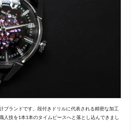
計ブランドです。段付きドリルに代表される精密な加工
職人技を1本1本のタイムピースへと落とし込んできまし