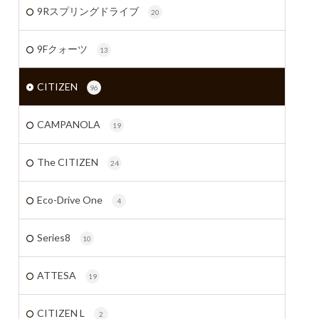
9Rスプリングドライブ
20
9Fクォーツ
13
CITIZEN
96
CAMPANOLA
19
The CITIZEN
24
Eco-Drive One
4
Series8
10
ATTESA
19
CITIZEN L
2