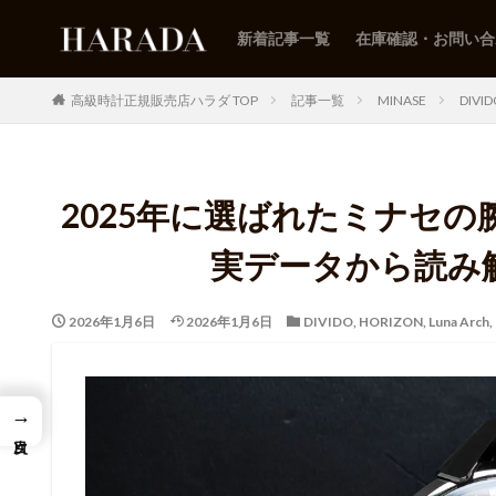
新着記事一覧
在庫確認・お問い合
高級時計正規販売店ハラダ TOP
記事一覧
MINASE
DIVI
2025年に選ばれたミナセの
実データから読み
2026年1月6日
2026年1月6日
DIVIDO
,
HORIZON
,
Luna Arch
,
→