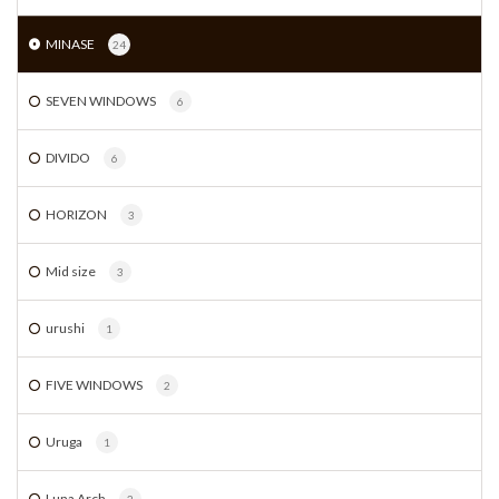
MINASE
24
SEVEN WINDOWS
6
DIVIDO
6
HORIZON
3
Mid size
3
urushi
1
FIVE WINDOWS
2
Uruga
1
Luna Arch
2