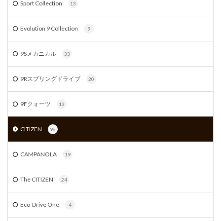
Sport Collection
13
Evolution 9 Collection
9
9Sメカニカル
33
9Rスプリングドライブ
20
9Fクォーツ
13
CITIZEN
96
CAMPANOLA
19
The CITIZEN
24
Eco-Drive One
4