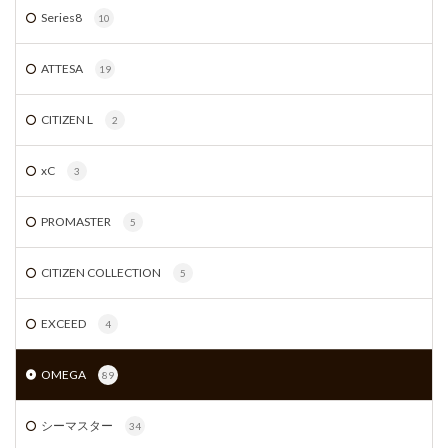
Series8
10
ATTESA
19
CITIZEN L
2
xC
3
PROMASTER
5
CITIZEN COLLECTION
5
EXCEED
4
OMEGA
89
シーマスター
34