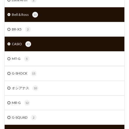
Bell＆Ross
10
BR-X5
2
CASIO
41
MT-G
5
G-SHOCK
15
オシアナス
10
MR-G
12
G-SQUAD
2