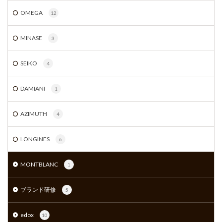
OMEGA
12
MINASE
3
SEIKO
4
DAMIANI
1
AZIMUTH
4
LONGINES
6
MONTBLANC
1
ブランド研修
5
edox
10