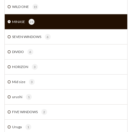
WILD ONE
15
MINASE
24
SEVEN WINDOWS
6
DIVIDO
6
HORIZON
3
Mid size
3
urushi
1
FIVE WINDOWS
2
Uruga
1