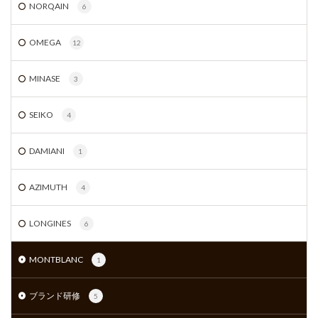
NORQAIN
6
OMEGA
12
MINASE
3
SEIKO
4
DAMIANI
1
AZIMUTH
4
LONGINES
6
MONTBLANC
1
ブランド研修
5