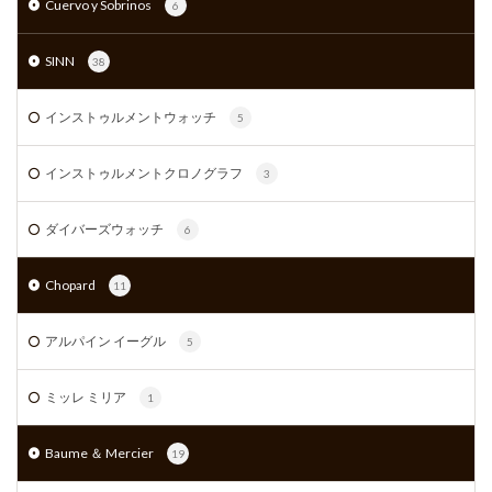
Cuervo y Sobrinos
6
SINN
38
インストゥルメントウォッチ
5
インストゥルメントクロノグラフ
3
ダイバーズウォッチ
6
Chopard
11
アルパイン イーグル
5
ミッレ ミリア
1
Baume ＆ Mercier
19