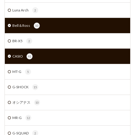
Luna Arch
2
Bell＆Ross
10
BR-X5
2
CASIO
41
MT-G
5
G-SHOCK
15
オシアナス
10
MR-G
12
G-SQUAD
2