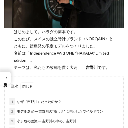
はじめまして。ハラダの藤本です。
このたび、スイスの独立時計ブランド〈NORQAIN〉と
ともに、徳島発の限定モデルをつくりました。
名前は「Independence Wild ONE “HARADA” Limited
Edition」。
テーマは、私たちの故郷を貫く大河――
吉野川
です。
→
目次
1
なぜ『吉野川』だったのか？
2
モデル選定 ― 吉野川の“激しさ”に呼応したワイルドワン
3
小歩危の激流 ― 吉野川の中の、吉野川