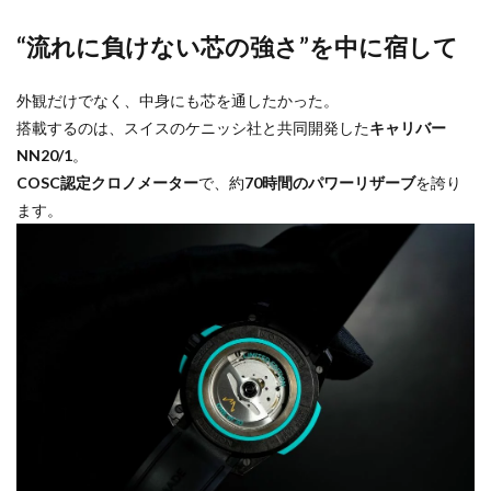
“流れに負けない芯の強さ”を中に宿して
外観だけでなく、中身にも芯を通したかった。
搭載するのは、スイスのケニッシ社と共同開発した
キャリバー
NN20/1
。
COSC認定クロノメーター
で、約
70時間のパワーリザーブ
を誇り
ます。