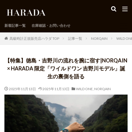
新着記事一覧
在庫確認・お問い合わせ
高級時計正規販売店ハラダ TOP
記事一覧
NORQAIN
WILD ON
【特集】徳島・吉野川の流れを腕に宿す|NORQAIN
× HARADA 限定「ワイルドワン 吉野川モデル」誕
生の裏側を語る
2025年11月13日
2025年11月13日
WILD ONE
,
NORQAIN