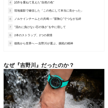
4
試作を重ねて見えた“自然の色”
5
現地撮影で確信した「この色にして本当に良かった」
6
ノルケインチームとの共鳴 ― “冒険心”でつながる絆
7
“流れに負けない芯の強さ”を中に宿して
8
2本のストラップ、2つの表情
9
徳島から世界へ ― 吉野川が運ぶ、挑戦の精神
なぜ『吉野川』だったのか？