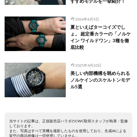
すすめモデルを一挙紹介！
2026年6月5日
夏といえばターコイズでし
ょ。 超定番カラーの「ノルケ
イン ワイルドワン」3種を徹
底比較
2025年4月20日
美しい内部機構を眺められる
ノルケインのスケルトンモデ
ル5選
当サイトの記事は、正規販売店ハラダのCWC取得スタッフが執筆・監修
しております。
また、写真はすべて実機を撮影したものを使用しており、生成AIによる
架空の商品画像は一切使用していません。