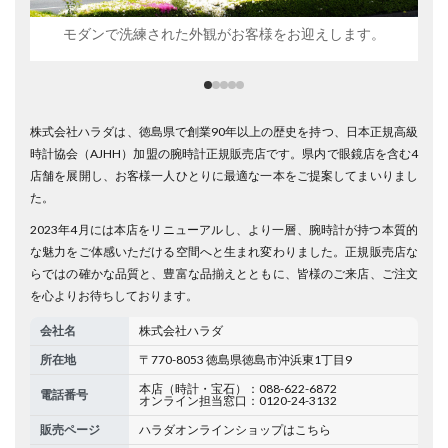
モダンで洗練された外観がお客様をお迎えします。
株式会社ハラダは、徳島県で創業90年以上の歴史を持つ、日本正規高級
時計協会（AJHH）加盟の腕時計正規販売店です。県内で眼鏡店を含む4
店舗を展開し、お客様一人ひとりに最適な一本をご提案してまいりまし
た。
2023年4月には本店をリニューアルし、より一層、腕時計が持つ本質的
な魅力をご体感いただける空間へと生まれ変わりました。正規販売店な
らではの確かな品質と、豊富な品揃えとともに、皆様のご来店、ご注文
を心よりお待ちしております。
会社名
株式会社ハラダ
所在地
〒770-8053 徳島県徳島市沖浜東1丁目9
本店（時計・宝石）：088-622-6872
電話番号
オンライン担当窓口：0120-24-3132
販売ページ
ハラダオンラインショップはこちら