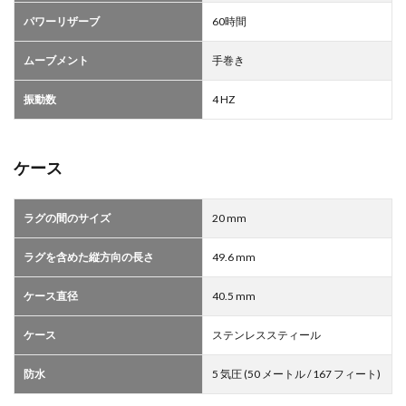
パワーリザーブ
60時間
ムーブメント
手巻き
振動数
4 HZ
ケース
ラグの間のサイズ
20 m m
ラグを含めた縦方向の長さ
49.6 m m
ケース直径
40.5 mm
ケース
ステンレススティール
防水
5 気圧 (50 メートル / 167 フィート)