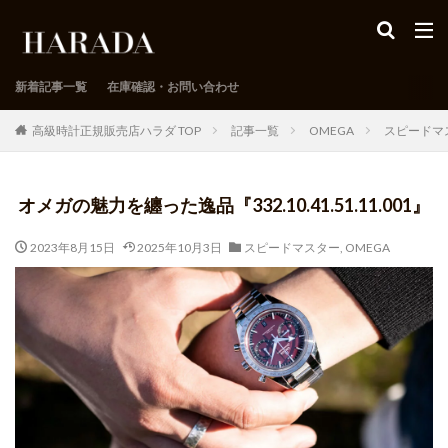
新着記事一覧
在庫確認・お問い合わせ
高級時計正規販売店ハラダ TOP
記事一覧
OMEGA
スピードマ
オメガの魅力を纏った逸品『332.10.41.51.11.001』
2023年8月15日
2025年10月3日
スピードマスター
,
OMEGA