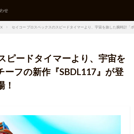
わせ
EX
セイコー プロスペックスのスピードタイマーより、宇宙を旅した腕時計「ポー
のスピードタイマーより、宇宙を
ーフの新作『SBDL117』が登
場！