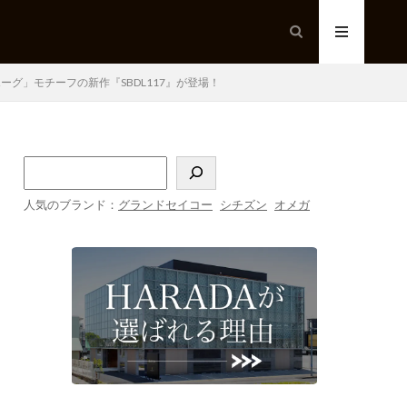
グ」モチーフの新作『SBDL117』が登場！
人気のブランド：
グランドセイコー
シチズン
オメガ