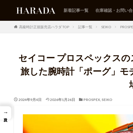
新着記事一覧
在庫確認・お問い合
高級時計正規販売店ハラダ TOP
記事一覧
SEIKO
PROSP
セイコー プロスペックス
旅した腕時計「ポーグ」モチ
2024年9月4日
2026年1月26日
PROSPEX
,
SEIKO
→