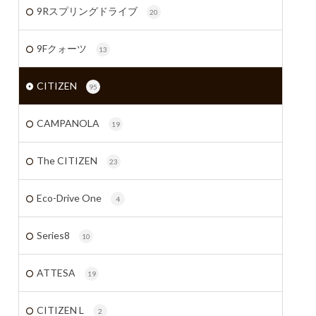
9Rスプリングドライブ
20
9Fクォーツ
13
CITIZEN
95
CAMPANOLA
19
The CITIZEN
23
Eco-Drive One
4
Series8
10
ATTESA
19
CITIZEN L
2