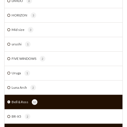
DIVIDO
6
HORIZON
3
Mid size
3
urushi
1
FIVE WINDOWS
2
Uruga
1
Luna Arch
2
Bell＆Ross
10
BR-X5
2