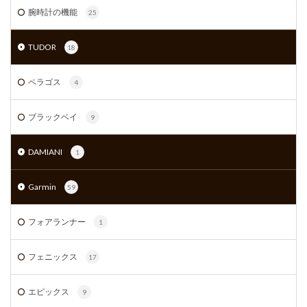
腕時計の機能
25
TUDOR
18
ペラゴス
4
ブラックベイ
9
DAMIANI
1
Garmin
59
フォアランナー
1
フェニックス
17
エピックス
9