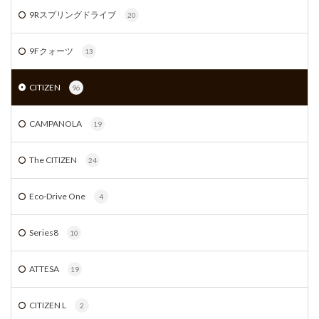
9Rスプリングドライブ
20
9Fクォーツ
13
CITIZEN
96
CAMPANOLA
19
The CITIZEN
24
Eco-Drive One
4
Series8
10
ATTESA
19
CITIZEN L
2