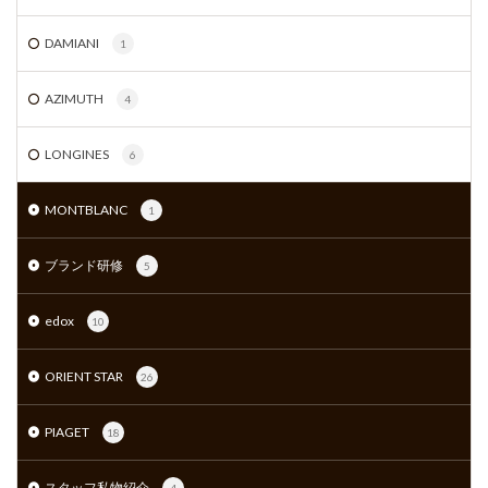
DAMIANI
1
AZIMUTH
4
LONGINES
6
MONTBLANC
1
ブランド研修
5
edox
10
ORIENT STAR
26
PIAGET
18
スタッフ私物紹介