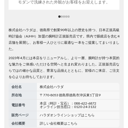
モダンで洗練された外観がお客様をお迎えします。
株式会社ハラダは、徳島県で創業90年以上の歴史を持つ、日本正規高級
時計協会（AJHH）加盟の腕時計正規販売店です。県内で眼鏡店を含む4
店舗を展開し、お客様一人ひとりに最適な一本をご提案してまいりまし
た。
2023年4月には本店をリニューアルし、より一層、腕時計が持つ本質的
な魅力をご体感いただける空間へと生まれ変わりました。正規販売店な
らではの確かな品質と、豊富な品揃えとともに、皆様のご来店、ご注文
を心よりお待ちしております。
会社名
株式会社ハラダ
所在地
〒770-8053 徳島県徳島市沖浜東1丁目9
本店（時計・宝石）：088-622-6872
電話番号
オンライン担当窓口：0120-24-3132
販売ページ
ハラダオンラインショップはこちら
会社概要
詳しい会社概要はこちら