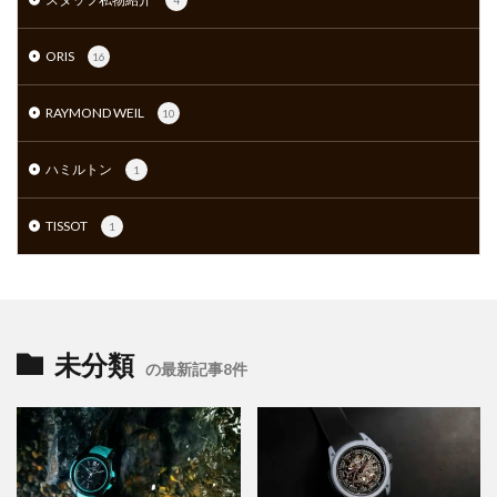
4
ORIS
16
RAYMOND WEIL
10
ハミルトン
1
TISSOT
1
未分類
の最新記事8件