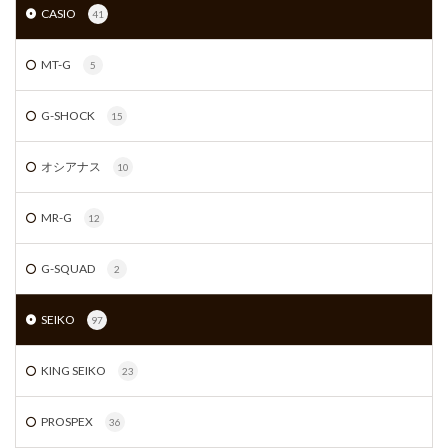
CASIO
41
MT-G
5
G-SHOCK
15
オシアナス
10
MR-G
12
G-SQUAD
2
SEIKO
97
KING SEIKO
23
PROSPEX
36