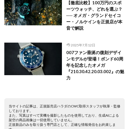
【徹底比較】100万円のスポ
ーツウォッチ、どれを選ぶ？
── オメガ・グランドセイコ
ー・ノルケインを正規店が本
音で解説
2025年7月12日
007ファン垂涎の復刻デザイ
ンモデルが登場！ボンド60周
年を記念したオメガ
『210.30.42.20.03.002』の魅
力
当サイトの記事は、正規販売店ハラダのCWC取得スタッフが執筆・監修
しております。
また、写真はすべて実機を撮影したものを使用しており、生成AIによる
架空の商品画像は一切使用していません。
正規新品のみを取り扱う専門店として、正確な情報発信をお約束しま