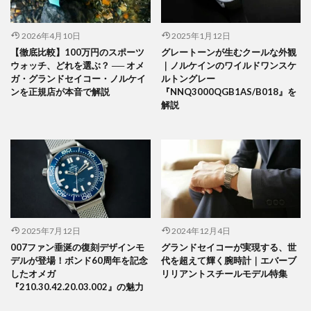
2026年4月10日
2025年1月12日
【徹底比較】100万円のスポーツ
グレートーンが生むクールな外観
ウォッチ、どれを選ぶ？ ── オメ
｜ノルケインのワイルドワンスケ
ガ・グランドセイコー・ノルケイ
ルトングレー
ンを正規店が本音で解説
『NNQ3000QGB1AS/B018』を
解説
2025年7月12日
2024年12月4日
007ファン垂涎の復刻デザインモ
グランドセイコーが実現する、世
デルが登場！ボンド60周年を記念
代を超えて輝く腕時計｜エバーブ
したオメガ
リリアントスチールモデル特集
『210.30.42.20.03.002』の魅力