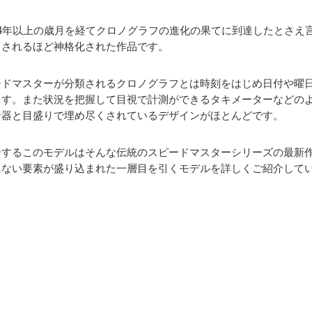
64年以上の歳月を経てクロノグラフの進化の果てに到達したとさえ
とされるほど神格化された作品です。
ードマスターが分類されるクロノグラフとは時刻をはじめ日付や曜
ます。また状況を把握して目視で計測ができるタキメーターなどの
計器と目盛りで埋め尽くされているデザインがほとんどです。
介するこのモデルはそんな伝統のスピードマスターシリーズの最新
にない要素が盛り込まれた一層目を引くモデルを詳しくご紹介して