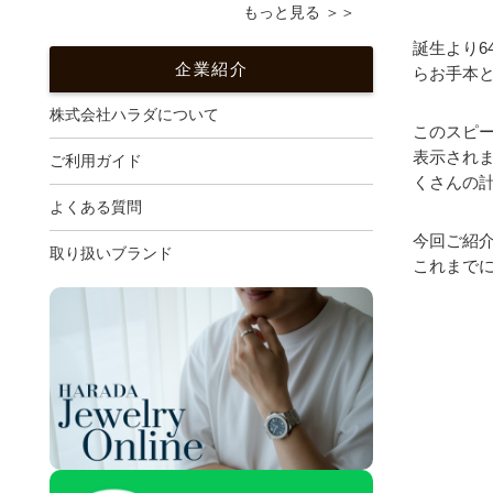
もっと見る ＞＞
誕生より
企業紹介
らお手本
株式会社ハラダについて
このスピ
表示され
ご利用ガイド
くさんの
よくある質問
今回ご紹
取り扱いブランド
これまで