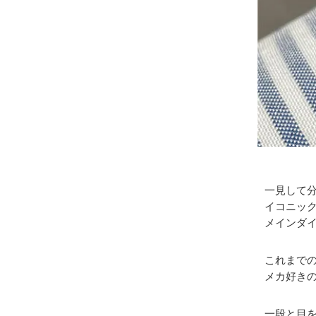
一見して
イコニッ
メインダ
これまで
メカ好き
一段と目