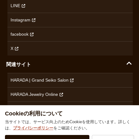
アクセス情報
オリエントスター
LINE
特定商取引法に基づく表記
オメガ
Instagram
プライバシーポリシー
ショパール
無断転載・商用利用について
facebook
ロンジン
コンテンツ制作ポリシーおよび生成AIの利用指針
チューダー
X
ノルケイン
関連サイト
ブランド一覧を見る
HARADA | Grand Seiko Salon
HARADA Jewelry Online
ハラダブライダル
Cookieの利用について
当サイトでは、サービス向上のためCookieを使用しています。詳しく
は、
プライバシーポリシー
をご確認ください。
株式会社ハラダ 徳島県徳島市沖浜東1丁目9 古物商許可：徳島県公安委員会 第801010001664号
TEL
0120-24-3132