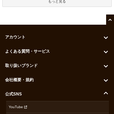
もっと見る
アカウント
マイアカウント
よくある質問・サービス
カートを見る
お問い合わせ
お気に入りを見る
取り扱いブランド
よくある質問
グランドセイコー
ご利用ガイド
会社概要・規約
シチズン
支払い方法について
ハラダコーポレートサイト
セイコー
公式SNS
配送・送料について
会社概要
カシオ
返品について
沿革
YouTube
ミナセ
ハラダの保証とアフターサービス