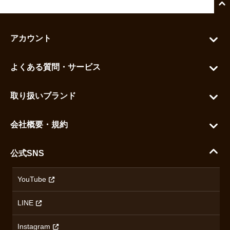
アカウント
マイアカウント
よくある質問・サービス
カートを見る
お問い合わせ
お気に入りを見る
取り扱いブランド
よくある質問
グランドセイコー
ご利用ガイド
会社概要・規約
シチズン
支払い方法について
ハラダコーポレートサイト
セイコー
公式SNS
配送・送料について
会社概要
カシオ
返品について
沿革
YouTube
ミナセ
ハラダの保証とアフターサービス
アクセス情報
オリエントスター
LINE
特定商取引法に基づく表記
オメガ
Instagram
プライバシーポリシー