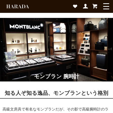
モンブラン 腕時計
知る人ぞ知る逸品、モンブランという格別
高級文房具で有名なモンブランだが、その影で高級腕時計のラ