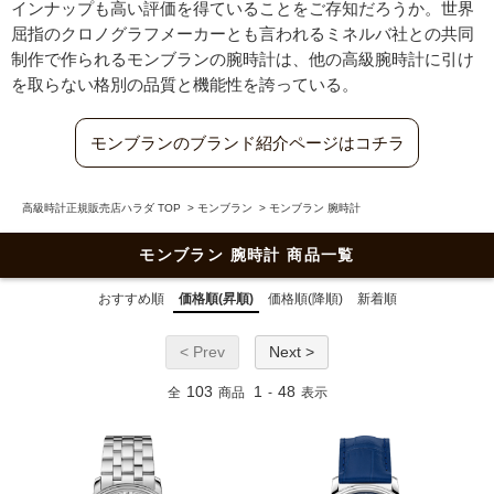
インナップも高い評価を得ていることをご存知だろうか。世界
屈指のクロノグラフメーカーとも言われるミネルバ社との共同
制作で作られるモンブランの腕時計は、他の高級腕時計に引け
を取らない格別の品質と機能性を誇っている。
モンブランのブランド紹介ページはコチラ
高級時計正規販売店ハラダ TOP
>
モンブラン
>
モンブラン 腕時計
モンブラン 腕時計 商品一覧
おすすめ順
価格順(昇順)
価格順(降順)
新着順
< Prev
Next >
103
1
48
全
商品
-
表示