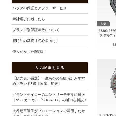
ハラダの保証とアフターサービス
時計選びに迷ったら
人気
ブランド別保証年数について
85303-35
ス デルフ
腕時計の基礎【初心者向け】
3
偉人が愛した腕時計
人気記事を見る
【販売員が厳選】一生ものの高級時計おすす
めブランド5選【国産、舶来】
グランドセイコーのエントリーモデルに最適
｜9Sメカニカル『SBGR317』の魅力を解説！
大谷翔平選手がプロモーションで着用したセ
85303-3M