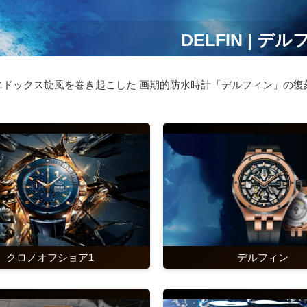
DELFIN | デ
にエドックス旋風を巻き起こした 画期的防水時計「デルフィン」の
クロノオフショア1
デルフィン