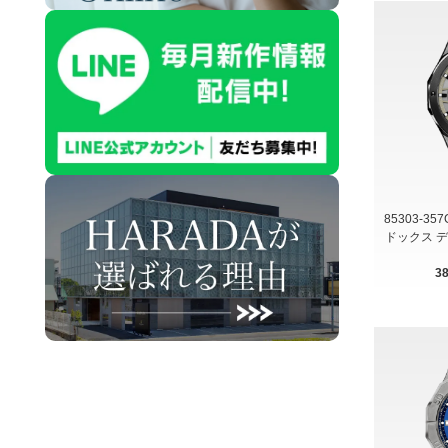
85303-35
ドックス 
3